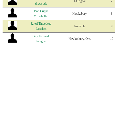
L'Orignal
7
drewsuds
Bob Cripps
Hawksbury
8
MrBob3021
Rheal Thibodeau
Grenville
9
Lacadien
Guy Perreault
Hawkesbury, Ont.
10
bunguy