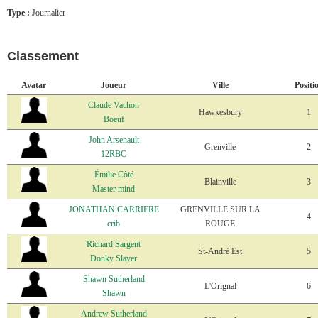
Type :
Journalier
Classement
Avatar
Joueur
Ville
Positi
Claude Vachon
Hawkesbury
1
Boeuf
John Arsenault
Grenville
2
12RBC
Émilie Côté
Blainville
3
Master mind
JONATHAN CARRIERE
GRENVILLE SUR LA
4
crib
ROUGE
Richard Sargent
St-André Est
5
Donky Slayer
Shawn Sutherland
L'Orignal
6
Shawn
Andrew Sutherland