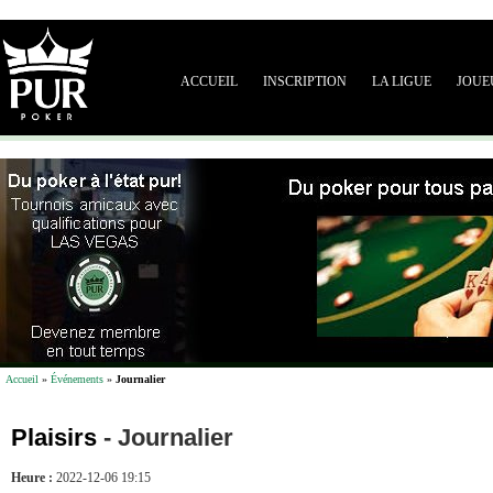
ACCUEIL
INSCRIPTION
LA LIGUE
JOUE
Accueil
»
Événements
»
Journalier
Plaisirs
-
Journalier
Heure :
2022-12-06 19:15