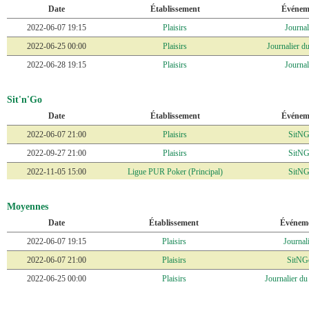
Date
Établissement
Événem
2022-06-07 19:15
Plaisirs
Journal
2022-06-25 00:00
Plaisirs
Journalier d
2022-06-28 19:15
Plaisirs
Journal
2022-07-05 19:15
Plaisirs
Journal
Sit'n'Go
2022-07-12 19:15
Plaisirs
Journal
Date
Établissement
Événem
2022-07-19 19:15
Plaisirs
Journal
2022-06-07 21:00
Plaisirs
SitN
2022-08-16 19:15
Plaisirs
Journal
2022-09-27 21:00
Plaisirs
SitN
2022-08-23 19:15
Plaisirs
Journal
2022-11-05 15:00
Ligue PUR Poker (Principal)
SitN
2022-08-30 19:15
Plaisirs
Journal
2022-11-05 16:30
Ligue PUR Poker (Principal)
SitN
2022-09-06 19:15
Plaisirs
Journal
Moyennes
2022-11-05 16:45
Ligue PUR Poker (Principal)
SitN
2022-09-06 21:00
Plaisirs
2e Journ
Date
Établissement
Événem
2022-09-20 19:15
Plaisirs
Journal
2022-06-07 19:15
Plaisirs
Journal
2022-09-27 19:15
Plaisirs
Journal
2022-06-07 21:00
Plaisirs
SitNG
2022-10-09 01:00
Plaisirs
Journalier du
2022-06-25 00:00
Plaisirs
Journalier du
2022-10-09 02:00
Plaisirs
2e Journ
2022-06-28 19:15
Plaisirs
Journal
2022-10-15 00:00
Plaisirs
Journalier du 