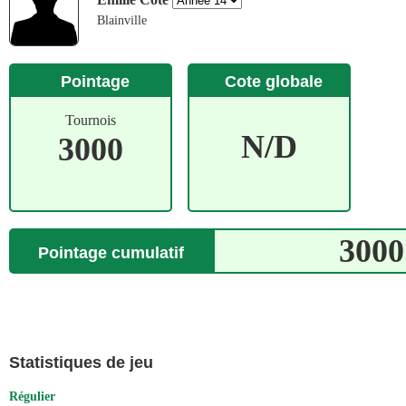
Blainville
Pointage
Cote globale
Tournois
N/D
3000
3000
Pointage cumulatif
Statistiques de jeu
Régulier