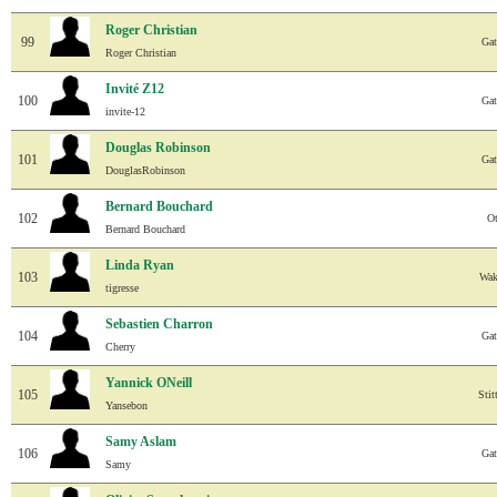
Roger Christian
99
Gat
Roger Christian
Invité Z12
100
Gat
invite-12
Douglas Robinson
101
Gat
DouglasRobinson
Bernard Bouchard
102
O
Bernard Bouchard
Linda Ryan
103
Wak
tigresse
Sebastien Charron
104
Gat
Cherry
Yannick ONeill
105
Stit
Yansebon
Samy Aslam
106
Gat
Samy