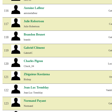
Antoine Lafleur
116
Gat
antoinelafleur
Julie Robertson
117
Ca
Julie Robertson
Brandon Brunet
118
Gat
brando
Gabriel Clément
119
Gat
GabrielC
Charles Pigeon
120
Lus
Chuck_04
Zbiguieue Kostizena
121
Ot
Bishop
Jean-Luc Tremblay
122
Vankl
Jean-Luc Tremblay
Normand Payant
123
Gat
Normand