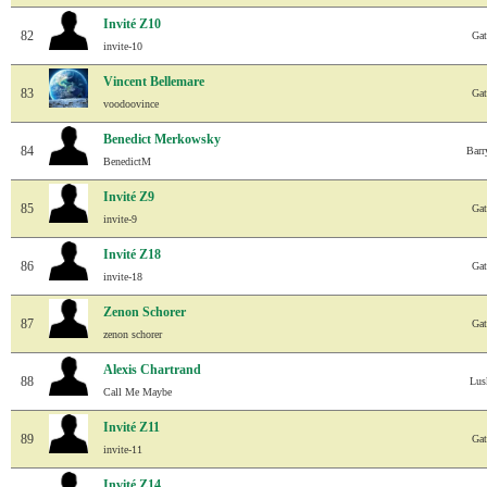
Invité Z10
82
Gat
invite-10
Vincent Bellemare
83
Gat
voodoovince
Benedict Merkowsky
84
Barr
BenedictM
Invité Z9
85
Gat
invite-9
Invité Z18
86
Gat
invite-18
Zenon Schorer
87
Gat
zenon schorer
Alexis Chartrand
88
Lus
Call Me Maybe
Invité Z11
89
Gat
invite-11
Invité Z14