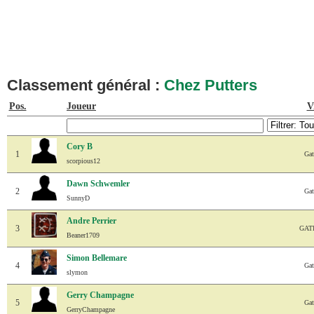
Classement général :
Chez Putters
Pos.
Joueur
V
Cory B
1
Gat
scorpious12
Dawn Schwemler
2
Gat
SunnyD
Andre Perrier
3
GAT
Beaner1709
Simon Bellemare
4
Gat
slymon
Gerry Champagne
5
Gat
GerryChampagne