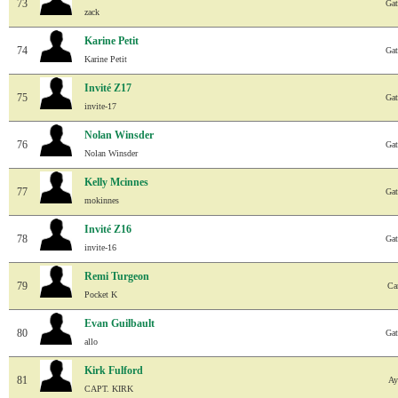
73
Gat
zack
Karine Petit
74
Gat
Karine Petit
Invité Z17
75
Gat
invite-17
Nolan Winsder
76
Gat
Nolan Winsder
Kelly Mcinnes
77
Gat
mokinnes
Invité Z16
78
Gat
invite-16
Remi Turgeon
79
Ca
Pocket K
Evan Guilbault
80
Gat
allo
Kirk Fulford
81
Ay
CAPT. KIRK