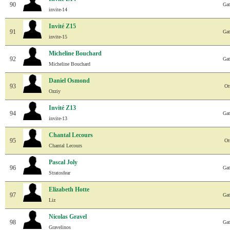
90
Gat
invite-14
Invité Z15
91
Gat
invite-15
Micheline Bouchard
92
Gat
Micheline Bouchard
Daniel Osmond
93
Ot
Ozziy
Invité Z13
94
Gat
invite-13
Chantal Lecours
95
Ot
Chantal Lecours
Pascal Joly
96
Gat
Stratosfear
Elizabeth Hotte
97
Gat
Liz
Nicolas Gravel
98
Gat
Gravelinos