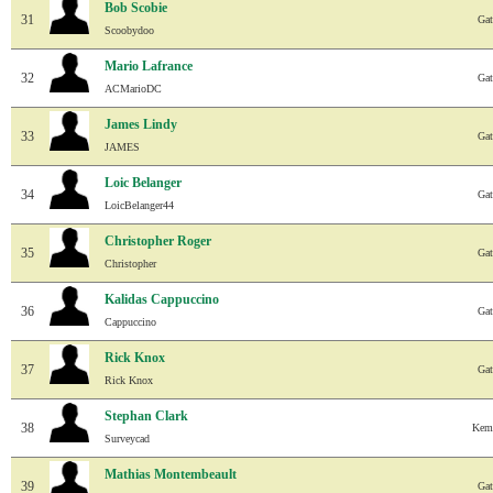
Bob Scobie
31
Gat
Scoobydoo
Mario Lafrance
32
Gat
ACMarioDC
James Lindy
33
Gat
JAMES
Loic Belanger
34
Gat
LoicBelanger44
Christopher Roger
35
Gat
Christopher
Kalidas Cappuccino
36
Gat
Cappuccino
Rick Knox
37
Gat
Rick Knox
Stephan Clark
38
Kemp
Surveycad
Mathias Montembeault
39
Gat