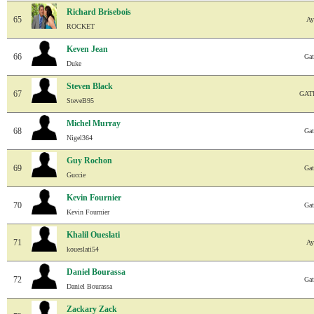
Richard Brisebois
65
Ay
ROCKET
Keven Jean
66
Gat
Duke
Steven Black
67
GAT
SteveB95
Michel Murray
68
Gat
Nigel364
Guy Rochon
69
Gat
Guccie
Kevin Fournier
70
Gat
Kevin Fournier
Khalil Oueslati
71
Ay
koueslati54
Daniel Bourassa
72
Gat
Daniel Bourassa
Zackary Zack