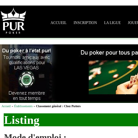
ACCUEIL
INSCRIPTION
LA LIGUE
JOUE
Accueil
»
Établissements
»
Classement général : Chez Putters
Listing
Mode d'emploi :