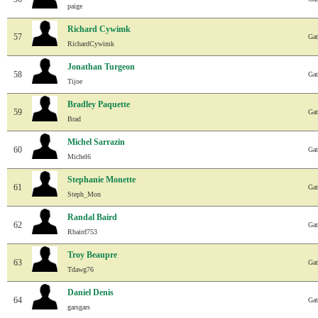
paige
Richard Cywimk
57
Gat
RichardCywimk
Jonathan Turgeon
58
Gat
Tijoe
Bradley Paquette
59
Gat
Brad
Michel Sarrazin
60
Gat
Michel6
Stephanie Monette
61
Gat
Steph_Mon
Randal Baird
62
Gat
Rbaird753
Troy Beaupre
63
Gat
Tdawg76
Daniel Denis
64
Gat
garsgars