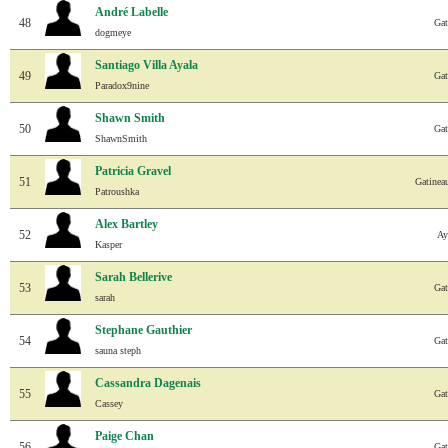
André Labelle
48
Gat
dogmeye
Santiago Villa Ayala
49
Gat
Paradox9nine
Shawn Smith
50
Gat
ShawnSmith
Patricia Gravel
51
Gatinea
Patroushka
Alex Bartley
52
Ay
Kasper
Sarah Bellerive
53
Gat
sarah
Stephane Gauthier
54
Gat
sauna steph
Cassandra Dagenais
55
Gat
Cassey
Paige Chan
56
Gat