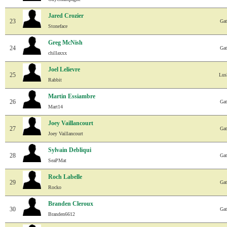
Jared Crozier
23
Gat
Stoneface
Greg McNish
24
Gat
chillaxxx
Joel Lelievre
25
Lus
Rabbit
Martin Essiambre
26
Gat
Mart14
Joey Vaillancourt
27
Gat
Joey Vaillancourt
Sylvain Debliqui
28
Gat
SeaPMat
Roch Labelle
29
Gat
Rocko
Branden Cleroux
30
Gat
Branden6612