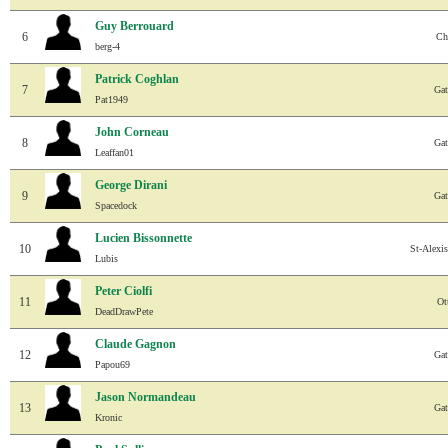
Guy Berrouard
6
Ch
berg-4
Patrick Coghlan
7
Gat
Pat1949
John Corneau
8
Gat
Leaffan01
George Dirani
9
Gat
Spacedock
Lucien Bissonnette
10
St-Alexi
Lubis
Peter Ciolfi
11
Ot
DeadDrawPete
Claude Gagnon
12
Gat
Papou69
Jason Normandeau
13
Gat
Kronic