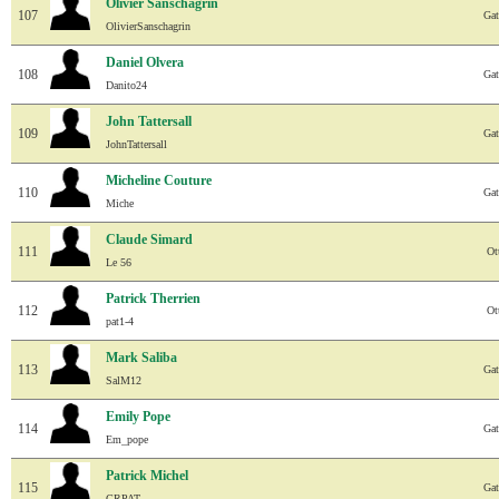
Olivier Sanschagrin
107
Gat
OlivierSanschagrin
Daniel Olvera
108
Gat
Danito24
John Tattersall
109
Gat
JohnTattersall
Micheline Couture
110
Gat
Miche
Claude Simard
111
Ot
Le 56
Patrick Therrien
112
Ot
pat1-4
Mark Saliba
113
Gat
SalM12
Emily Pope
114
Gat
Em_pope
Patrick Michel
115
Gat
GRPAT