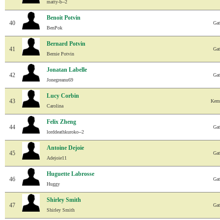
matty-b--2
Benoit Potvin
40
Gat
BenPok
Bernard Potvin
41
Gat
Bernie Potvin
Jonatan Labelle
42
Gat
Jonegreanu69
Lucy Corbin
43
Kemp
Carolina
Felix Zheng
44
Gat
lorddeathkuroko--2
Antoine Dejoie
45
Gat
Adejoie11
Huguette Labrosse
46
Gat
Huggy
Shirley Smith
47
Gat
Shirley Smith