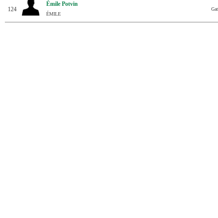
Émile Potvin
124
Gat
ÉMILE