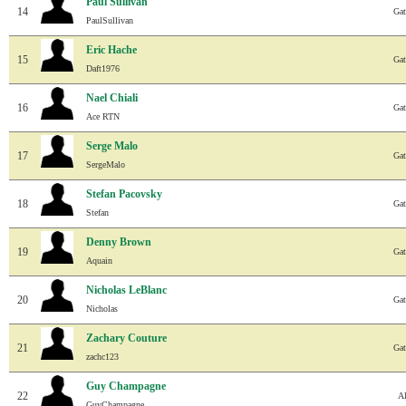
Paul Sullivan
14
Gat
PaulSullivan
Eric Hache
15
Gat
Daft1976
Nael Chiali
16
Gat
Ace RTN
Serge Malo
17
Gat
SergeMalo
Stefan Pacovsky
18
Gat
Stefan
Denny Brown
19
Gat
Aquain
Nicholas LeBlanc
20
Gat
Nicholas
Zachary Couture
21
Gat
zachc123
Guy Champagne
22
Al
GuyChampagne