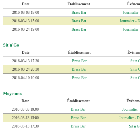
Date
Établissement
Événem
2016-03-03 19:00
Brass Bar
Jourmalier 
2016-03-13 15:00
Brass Bar
Journalier - 
2016-03-24 19:00
Brass Bar
Jourmalier 
2016-04-10 15:00
Brass Bar
Journalier - 
Sit'n'Go
2016-04-10 15:00
Brass Bar
Mensuel -
Date
Établissement
Événem
2016-04-14 19:00
Brass Bar
Jourmalier 
2016-03-13 17:30
Brass Bar
Sit n 
2016-04-24 15:00
Brass Bar
Journalier - 
2016-03-24 20:30
Brass Bar
Sit n 
2016-04-28 19:00
Brass Bar
Jourmalier 
2016-04-10 19:00
Brass Bar
Sit n 
2016-05-08 15:00
Brass Bar
Journalier 
2016-04-14 22:00
Brass Bar
Sit n G
2016-05-22 19:00
Brass Bar
Journalier - 
Moyennes
2016-04-24 17:30
Brass Bar
Sit n G
2016-05-26 19:00
Brass Bar
Jourmalier 
Date
Établissement
Événem
2016-05-22 19:00
Brass Bar
sit n 
2016-06-02 19:00
Brass Bar
Jourmalier 
2016-03-03 19:00
Brass Bar
Jourmalier -
2016-05-26 21:00
Brass Bar
Sit n 
2016-06-02 19:00
Brass Bar
Mensuel 
2016-03-13 15:00
Brass Bar
Journalier - 
2016-05-29 18:00
Brass Bar
sit n 
2016-06-07 19:00
Resto-Bar La Tasca
TOURNOI D'O
2016-03-13 17:30
Brass Bar
Sit n G
2016-06-07 20:30
Resto-Bar La Tasca
SIT N
2016-06-09 19:00
Brass Bar
Jourmalier 
2016-03-24 19:00
Brass Bar
Jourmalier -
2016-06-09 21:00
Brass Bar
Sit n 
2016-06-20 19:00
Brass Bar
Journalier 