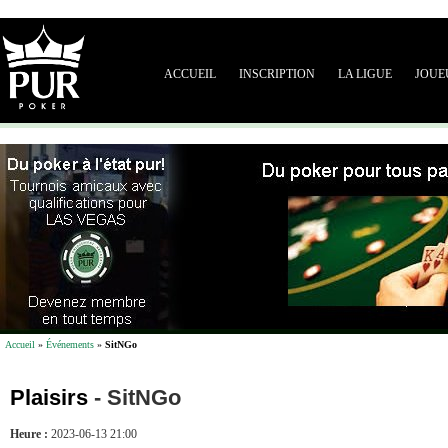
ACCUEIL
INSCRIPTION
LA LIGUE
JOUE
Accueil
»
Événements
»
SitNGo
Plaisirs
-
SitNGo
Heure :
2023-06-13 21:00