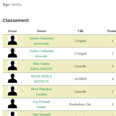
Type :
Sit'n'Go
Classement
Avatar
Joueur
Ville
Positi
Spencer Sutherland
L'orignal
1
spencersuds
Andrew Sutherland
L'Orignal
2
drewsuds
Marc Vachon
Grenville
3
IMPALAMAN67
REJEB NEMLA
ALFRED
4
BENITO76
Rheal Thibodeau
Grenville
5
Lacadien
Guy Perreault
Hawkesbury, Ont.
6
bunguy
John Arsenault