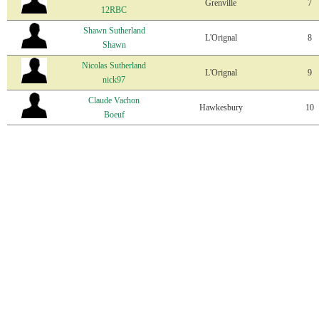
Grenville
7
12RBC
Shawn Sutherland
L'Orignal
8
Shawn
Nicolas Sutherland
L'Orignal
9
nick97
Claude Vachon
Hawkesbury
10
Boeuf