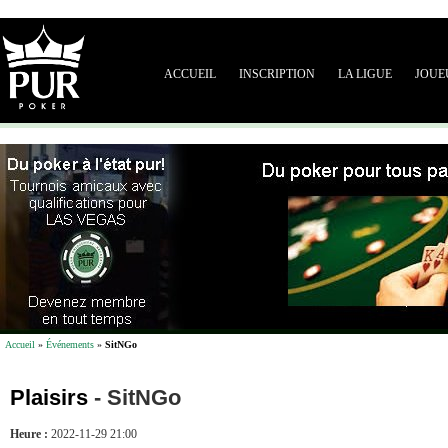
ACCUEIL
INSCRIPTION
LA LIGUE
JOUE
Accueil
»
Événements
»
SitNGo
Plaisirs
-
SitNGo
Heure :
2022-11-29 21:00