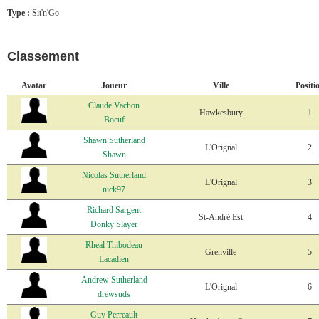
Type :
Sit'n'Go
Classement
Avatar
Joueur
Ville
Positi
Claude Vachon
Hawkesbury
1
Boeuf
Shawn Sutherland
L'Orignal
2
Shawn
Nicolas Sutherland
L'Orignal
3
nick97
Richard Sargent
St-André Est
4
Donky Slayer
Rheal Thibodeau
Grenville
5
Lacadien
Andrew Sutherland
L'Orignal
6
drewsuds
Guy Perreault