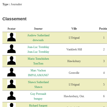
Type :
Journalier
Classement
Avatar
Joueur
Ville
Positi
Andrew Sutherland
L'Orignal
1
drewsuds
Jean-Luc Tremblay
Vankleek Hill
2
Jean-Luc Tremblay
Mario Tomchishen
Hawksbury
3
TomTom
Marc Vachon
Grenville
4
IMPALAMAN67
Shawn Sutherland
L'Orignal
5
Shawn
Guy Perreault
Hawkesbury, Ont.
6
bunguy
Richard Sargent