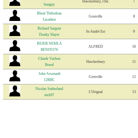
Hawkesbury, Ont.
7
bunguy
Rheal Thibodeau
Grenville
8
Lacadien
Richard Sargent
St-André Est
9
Donky Slayer
REJEB NEMLA
ALFRED
10
BENITO76
Claude Vachon
Hawkesbury
11
Boeuf
John Arsenault
Grenville
12
12RBC
Nicolas Sutherland
L'Orignal
13
nick97