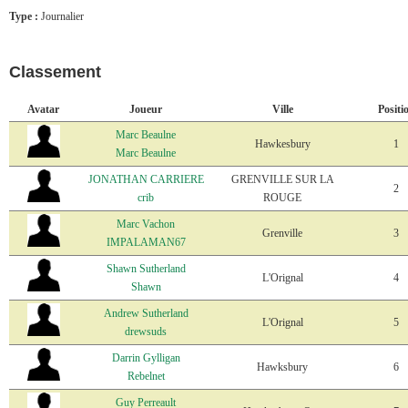
Type :
Journalier
Classement
Avatar
Joueur
Ville
Positi
Marc Beaulne
Hawkesbury
1
Marc Beaulne
JONATHAN CARRIERE
GRENVILLE SUR LA
2
crib
ROUGE
Marc Vachon
Grenville
3
IMPALAMAN67
Shawn Sutherland
L'Orignal
4
Shawn
Andrew Sutherland
L'Orignal
5
drewsuds
Darrin Gylligan
Hawksbury
6
Rebelnet
Guy Perreault