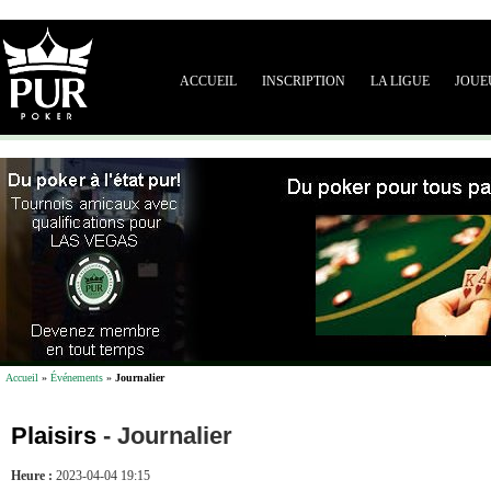
ACCUEIL
INSCRIPTION
LA LIGUE
JOUE
Accueil
»
Événements
»
Journalier
Plaisirs
-
Journalier
Heure :
2023-04-04 19:15