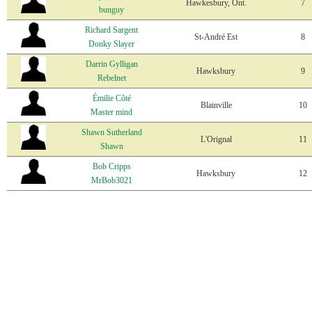
Hawkesbury, Ont.
7
bunguy
Richard Sargent
St-André Est
8
Donky Slayer
Darrin Gylligan
Hawksbury
9
Rebelnet
Émilie Côté
Blainville
10
Master mind
Shawn Sutherland
L'Orignal
11
Shawn
Bob Cripps
Hawksbury
12
MrBob3021