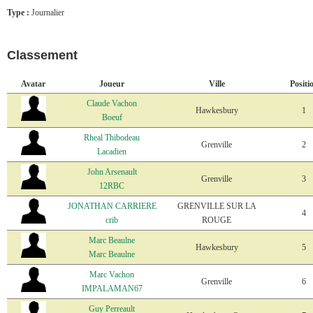
Type :
Journalier
Classement
Avatar
Joueur
Ville
Positi
Claude Vachon
Hawkesbury
1
Boeuf
Rheal Thibodeau
Grenville
2
Lacadien
John Arsenault
Grenville
3
12RBC
JONATHAN CARRIERE
GRENVILLE SUR LA
4
crib
ROUGE
Marc Beaulne
Hawkesbury
5
Marc Beaulne
Marc Vachon
Grenville
6
IMPALAMAN67
Guy Perreault