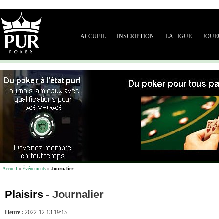
ACCUEIL
INSCRIPTION
LA LIGUE
JOUE
Accueil
»
Événements
»
Journalier
Plaisirs
-
Journalier
Heure :
2022-12-13 19:15