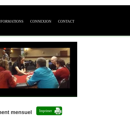
NFORMATIONS
CONNEXION
CONTACT
Imprimer
ment mensuel