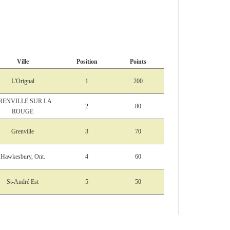
Ville
Position
Points
L'Orignal
1
200
RENVILLE SUR LA
2
80
ROUGE
Grenville
3
70
Hawkesbury, Ont.
4
60
St-André Est
5
50