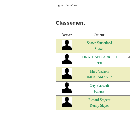
Type :
Sit'n'Go
Classement
Avatar
Joueur
Shawn Sutherland
Shawn
JONATHAN CARRIERE
G
crib
Marc Vachon
IMPALAMAN67
Guy Perreault
bunguy
Richard Sargent
Donky Slayer