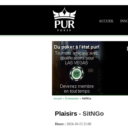
ACCUEIL
INS
Accueil
»
Événements
»
SitNGo
Plaisirs
-
SitNGo
Heure :
2024-10-15 21:00