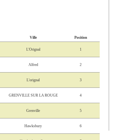
Ville
Position
L'Orignal
1
Alfred
2
L'orignal
3
GRENVILLE SUR LA ROUGE
4
Grenville
5
Hawksbury
6