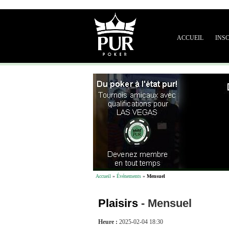
ACCUEIL
INS
Accueil
»
Événements
»
Mensuel
Plaisirs
-
Mensuel
Heure :
2025-02-04 18:30