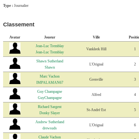
Type :
Journalier
Classement
Avatar
Joueur
Ville
Positi
Jean-Luc Tremblay
Vankleek Hill
1
Jean-Luc Tremblay
Shawn Sutherland
L'Orignal
2
Shawn
Marc Vachon
Grenville
3
IMPALAMAN67
Guy Champagne
Alfred
4
GuyChampagne
Richard Sargent
St-André Est
5
Donky Slayer
Andrew Sutherland
L'Orignal
6
drewsuds
Claude Vachon