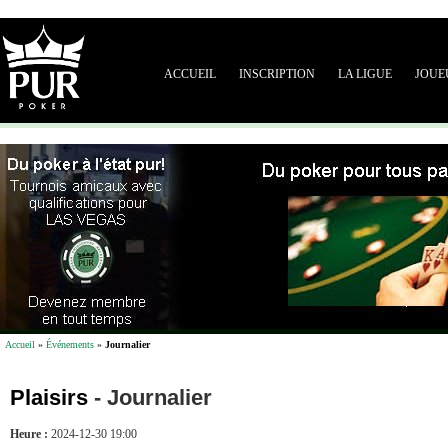
ACCUEIL
INSCRIPTION
LA LIGUE
JOUE
Accueil
»
Événements
»
Journalier
Plaisirs
-
Journalier
Heure :
2024-12-30 19:00