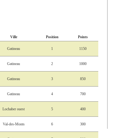
Ville
Position
Points
Gatineau
1
1150
Gatineau
2
1000
Gatineau
3
850
Gatineau
4
700
Lochaber ouest
5
400
Val-des-Monts
6
300