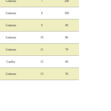
Gatineau
7
200
Gatineau
8
100
Gatineau
9
90
Gatineau
10
80
Gatineau
11
70
Cantley
12
60
Gatineau
13
50