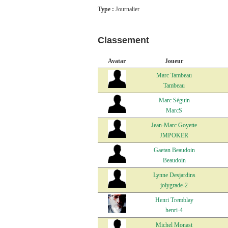
Type :
Journalier
Classement
Avatar
Joueur
Marc Tambeau
Tambeau
Marc Séguin
MarcS
Jean-Marc Goyette
JMPOKER
Gaetan Beaudoin
Beaudoin
Lynne Desjardins
jolygrade-2
Henri Tremblay
henri-4
Michel Monast