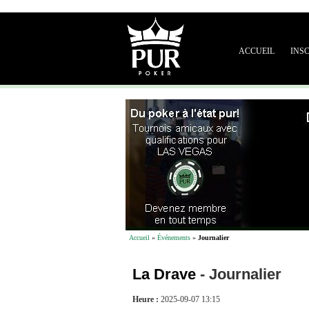
ACCUEIL
INS
Accueil
»
Événements
»
Journalier
La Drave
-
Journalier
Heure :
2025-09-07 13:15