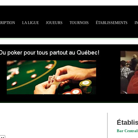
CRIPTION
LA LIGUE
JOUEURS
TOURNOIS
ÉTABLISSEMENTS
I
Établi
Bar Central