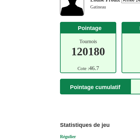
Gatineau
Pointage
Tournois
120180
46.7
Cote :
Pointage cumulatif
Statistiques de jeu
Régulier