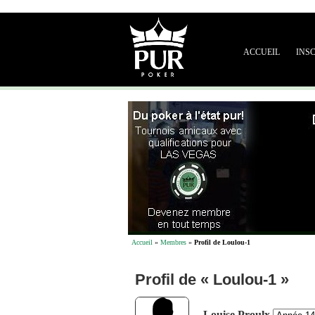
ACCUEIL
INS
Accueil
»
Membres
»
Profil de Loulou-1
Profil de « Loulou-1 »
Louise Proulx