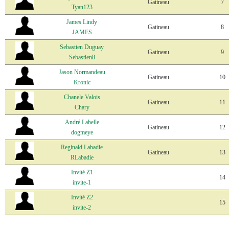
Gatineau
7
Tyan123
James Lindy
Gatineau
8
JAMES
Sebastien Duguay
Gatineau
9
Sebastien8
Jason Normandeau
Gatineau
10
Kronic
Chanele Valois
Gatineau
11
Chary
André Labelle
Gatineau
12
dogmeye
Reginald Labadie
Gatineau
13
RLabadie
Invité Z1
14
invite-1
Invité Z2
15
invite-2