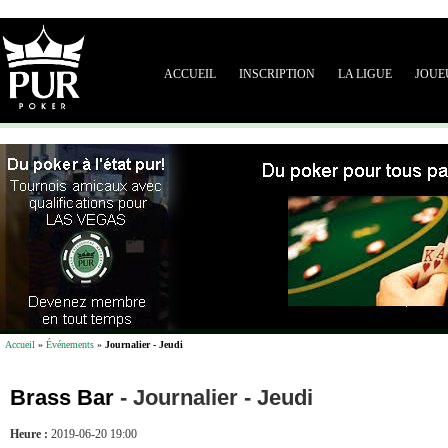
ACCUEIL
INSCRIPTION
LA LIGUE
JOUE
Accueil
»
Événements
»
Journalier - Jeudi
Brass Bar
-
Journalier - Jeudi
Heure :
2019-06-20 19:00