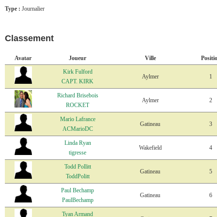
Type :
Journalier
Classement
Avatar
Joueur
Ville
Positi
Kirk Fulford
Aylmer
1
CAPT. KIRK
Richard Brisebois
Aylmer
2
ROCKET
Mario Lafrance
Gatineau
3
ACMarioDC
Linda Ryan
Wakefield
4
tigresse
Todd Pollitt
Gatineau
5
ToddPolitt
Paul Bechamp
Gatineau
6
PaulBechamp
Tyan Armand