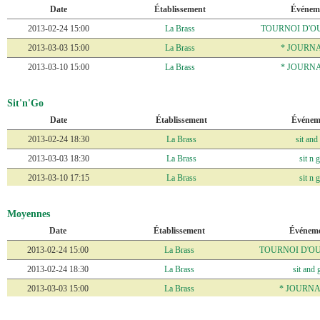
Date
Établissement
Événem
2013-02-24 15:00
La Brass
TOURNOI D'O
2013-03-03 15:00
La Brass
* JOURN
2013-03-10 15:00
La Brass
* JOURN
2013-03-24 15:00
La Brass
* JOURN
Sit'n'Go
2013-04-14 15:00
La Brass
* JOURN
Date
Établissement
Événem
2013-05-05 15:00
La Brass
* JOURN
2013-02-24 18:30
La Brass
sit and
2013-05-19 15:00
La Brass
* JOURN
2013-03-03 18:30
La Brass
sit n 
2013-04-06 15:00
La Brass
* JOURN
2013-03-10 17:15
La Brass
sit n 
2013-04-21 15:00
La Brass
* JOURN
2013-03-17 19:00
La Brass
sitngo17
2013-04-28 15:00
La Brass
* JOURN
Moyennes
2013-03-24 19:00
La Brass
sitngo24
2013-06-23 15:00
La Brass
journal
Date
Établissement
Événem
2013-04-06 19:00
La Brass
Sit n'
2013-06-27 19:00
La Brass
Journalier 
2013-02-24 15:00
La Brass
TOURNOI D'O
2013-04-21 19:00
La Brass
Sit n'
2013-07-04 19:00
La Brass
Journalier 
2013-02-24 18:30
La Brass
sit and 
2013-04-28 19:00
La Brass
Sit n'
2013-07-11 19:00
La Brass
Journalier 
2013-03-03 15:00
La Brass
* JOURNA
2013-06-24 19:00
La Brass
Sit n Go - 
2013-07-18 19:00
La Brass
Journalier 
2013-03-03 18:30
La Brass
sit n g
2013-07-11 19:00
La Brass
Sit n Go - 11
2013-07-25 19:00
La Brass
Journalier 