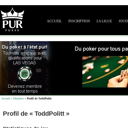
ACCUEIL
INSCRIPTION
LA LIGUE
JOUE
Accueil
»
Membres
»
Profil de ToddPolitt
Profil de « ToddPolitt »