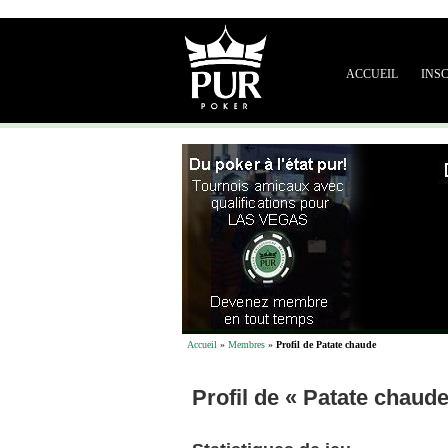
ACCUEIL
INS
Accueil
»
Membres
»
Profil de Patate chaude
Profil de « Patate chaude