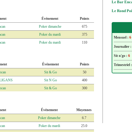
Le Bar Enc
Le Rond Poi
ment
Événement
Points
ncan
Poker dimanche
675
ncan
Poker du mardi
375
Mensuel :
6
ncan
Poker du mardi
110
Journalier :
ncan
Poker du mardi
425
Sit n'go :
6
ncan
1er dimanche du mois
130
ement
Événement
Points
Trimestriel :
ncan
Poker du mardi
70
ncan
Sit & Go
50
ncan
Poker du mardi
130
LIGANS
Sit N Go
400
ncan
Poker dimanche
450
ncan
Sit & Go
300
ncan
Poker du mardi
825
LIGANS
Sit N Go
300
ncan
Journalier
1450
LIGANS
Sit N Go
60
ncan
Poker 1er dimanche
50
ment
Événement
Moyennes
ncan
Sit & Go
90
ncan
Poker Mardi nouveau
2200
ncan
Poker dimanche
6.7
ncan
Poker 3iem dimanche
50
ncan
Poker du mardi
25.0
LIGANS
Poker du Lundi
1000