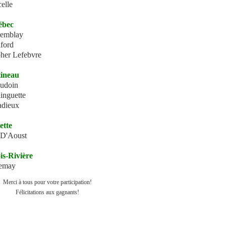
elle
ébec
remblay
lford
pher Lefebvre
tineau
audoin
inguette
adieux
ette
 D'Aoust
is-Rivière
Lemay
Merci à tous pour votre participation!
Félicitations aux gagnants!