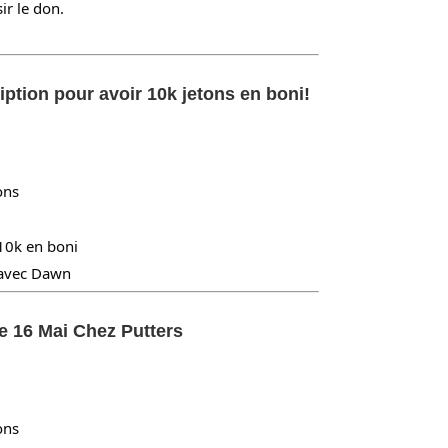
r le don.
iption pour avoir 10k jetons en boni!
ons
 10k en boni
 avec Dawn
e 16 Mai Chez Putters
ons