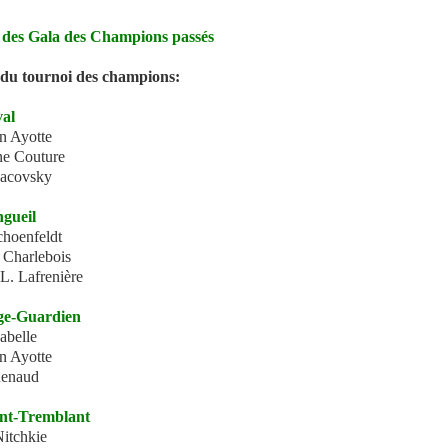
 des Gala des Champions passés
du tournoi des champions:
val
en Ayotte
ne Couture
Pacovsky
ngueil
choenfeldt
 Charlebois
L. Lafrenière
ge-Guardien
abelle
en Ayotte
Renaud
nt-Tremblant
Nitchkie