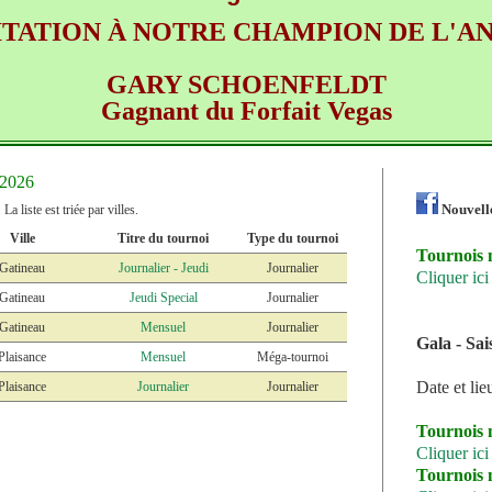
ITATION À NOTRE CHAMPION DE L'AN
GARY SCHOENFELDT
Gagnant du Forfait Vegas
/2026
Nouvelle
a liste est triée par villes.
Ville
Titre du tournoi
Type du tournoi
Tournois 
Gatineau
Journalier - Jeudi
Journalier
Cliquer ici
Gatineau
Jeudi Special
Journalier
Gatineau
Mensuel
Journalier
Gala - Sai
Plaisance
Mensuel
Méga-tournoi
Date et lie
Plaisance
Journalier
Journalier
Tournois 
Cliquer ici
Tournois 