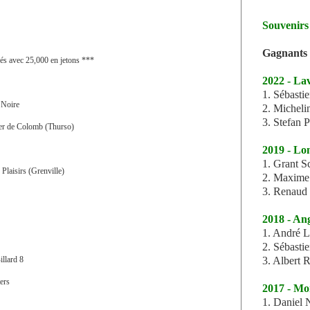
Souvenirs
Gagnants 
ués avec 25,000 en jetons ***
2022 - La
1. Sébasti
 Noire
2. Micheli
3. Stefan 
ier de Colomb (Thurso)
2019 - Lo
1. Grant S
 Plaisirs
(Grenville)
2. Maxime
3. Renaud 
2018 - An
1. André L
2. Sébasti
3. Albert 
illard 8
ers
2017 - Mo
1. Daniel 