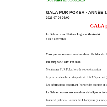
Nouvelles
au 06/08/2026
GALA PUR POKER - ANNÉE 14 
2026-07-09 05:00
GALA p
Le Gala sera au Château Logue à Maniwaki
6 au 8 novembre
Vous pouvez réserver vos chambres. Un bloc de ch
Par téléphone: 819-449-4848
Mentionner PUR Poker lors de votre réservation
Le prix des chambres est à partir de 136.36$ par nuit (
Les informations concernant l'horaire des tournois et le
Le Gala est ouvert aux membres de la ligue et invit
Joueurs Qualifiés - Tournoi des Champions (a suivre)