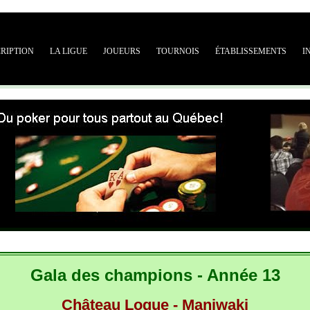
CRIPTION
LA LIGUE
JOUEURS
TOURNOIS
ÉTABLISSEMENTS
I
Gala des champions - Année 13
Château Logue - Maniwaki