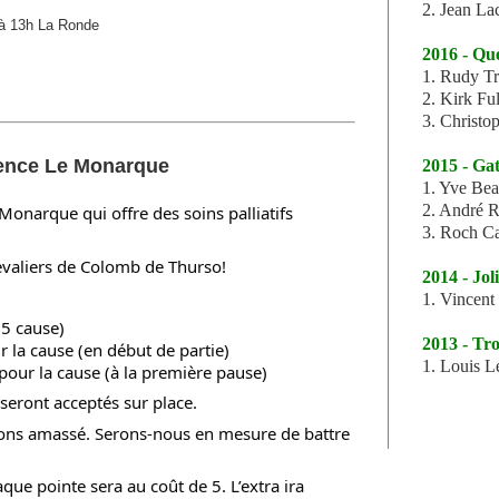
2. Jean Lac
 à 13h La Ronde
2016 - Qu
1. Rudy T
2. Kirk Fu
3. Christo
dence Le Monarque
2015 - Ga
1. Yve Be
2. André R
Monarque qui offre des soins palliatifs
3. Roch C
valiers de Colomb de Thurso!
2014 - Joli
1. Vincent
 5 cause)
2013 - Tro
 la cause (en début de partie)
1. Louis 
our la cause (à la première pause)
seront acceptés sur place.
avons amassé. Serons-nous en mesure de battre
e pointe sera au coût de 5. L’extra ira