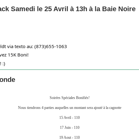
ck Samedi le 25 Avril à 13h à la Baie Noire
ldt via texto au: (873)655-1063
cevez 15K Boni!
 :)
Ronde
Soirées Spéciales Bonifiés!
Nous tiendrons 4 parties auquelles un montant sera ajouté à la cagnotte
15 Avril - 110
17 Juin - 110
19 Aout - 110