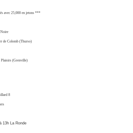
ués avec 25,000 en jetons ***
 Noire
ier de Colomb (Thurso)
 Plaisirs
(Grenville)
illard 8
ers
 à 13h La Ronde