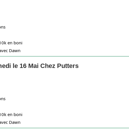
ons
 10k en boni
 avec Dawn
edi le 16 Mai Chez Putters
ons
 10k en boni
 avec Dawn