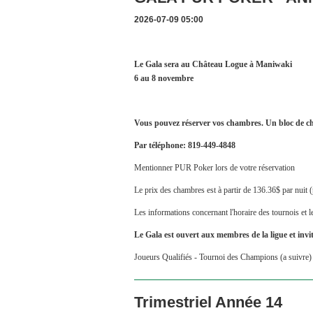
2026-07-09 05:00
Le Gala sera au Château Logue à Maniwaki
6 au 8 novembre
Vous pouvez réserver vos chambres. Un bloc de ch
Par téléphone: 819-449-4848
Mentionner PUR Poker lors de votre réservation
Le prix des chambres est à partir de 136.36$ par nuit (
Les informations concernant l'horaire des tournois et le
Le Gala est ouvert aux membres de la ligue et invit
Joueurs Qualifiés - Tournoi des Champions (a suivre)
Trimestriel Année 14