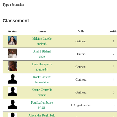
Type :
Journalier
Classement
Avatar
Joueur
Ville
Positi
Milaine Labelle
Gatineau
1
melon8
André Bédard
Thurso
2
dede
Lyne Dompierre
Gatineau
3
touttite44
Rock Cadieux
Gatineau
4
la-machine
Karine Courville
Gatineau
5
malicia
Paul Laframboise
L'Ange-Gardien
6
PAUL
Alexandre Regimbald