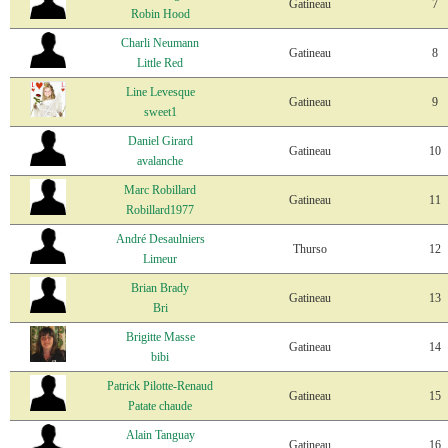
Gatineau
7
Robin Hood
Charli Neumann
Gatineau
8
Little Red
Line Levesque
Gatineau
9
sweet1
Daniel Girard
Gatineau
10
avalanche
Marc Robillard
Gatineau
11
Robillard1977
André Desaulniers
Thurso
12
Limeur
Brian Brady
Gatineau
13
Bri
Brigitte Masse
Gatineau
14
bibi
Patrick Pilotte-Renaud
Gatineau
15
Patate chaude
Alain Tanguay
Gatineau
16