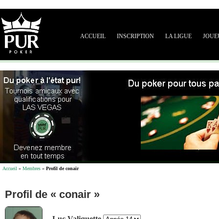
ACCUEIL
INSCRIPTION
LA LIGUE
JOUE
Accueil
»
Membres
»
Profil de conair
Profil de « conair »
Luc Valiquette