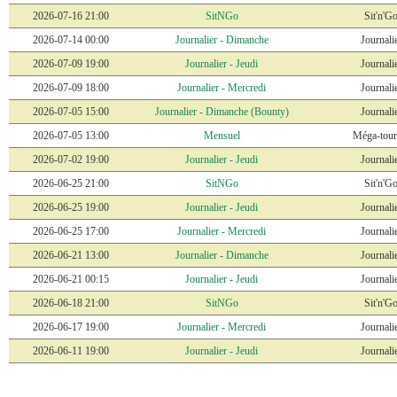
2026-07-16 21:00
SitNGo
Sit'n'G
2026-07-14 00:00
Journalier - Dimanche
Journali
2026-07-09 19:00
Journalier - Jeudi
Journali
2026-07-09 18:00
Journalier - Mercredi
Journali
2026-07-05 15:00
Journalier - Dimanche (Bounty)
Journali
2026-07-05 13:00
Mensuel
Méga-tour
2026-07-02 19:00
Journalier - Jeudi
Journali
2026-06-25 21:00
SitNGo
Sit'n'G
2026-06-25 19:00
Journalier - Jeudi
Journali
2026-06-25 17:00
Journalier - Mercredi
Journali
2026-06-21 13:00
Journalier - Dimanche
Journali
2026-06-21 00:15
Journalier - Jeudi
Journali
2026-06-18 21:00
SitNGo
Sit'n'G
2026-06-17 19:00
Journalier - Mercredi
Journali
2026-06-11 19:00
Journalier - Jeudi
Journali
2026-06-10 19:00
Journalier - Mercredi
Journali