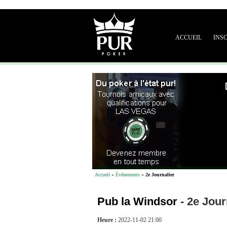
ACCUEIL
INS
Accueil
»
Événements
»
2e Journalier
Pub la Windsor
-
2e Jour
Heure :
2022-11-02 21:00