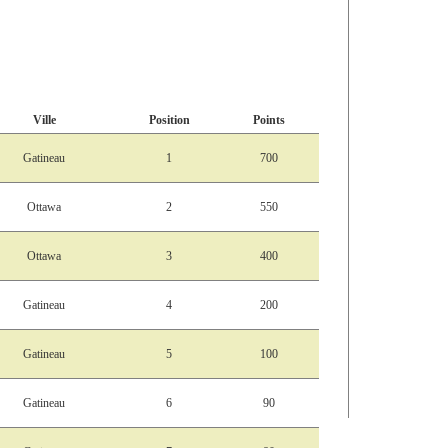
Ville
Position
Points
Gatineau
1
700
Ottawa
2
550
Ottawa
3
400
Gatineau
4
200
Gatineau
5
100
Gatineau
6
90