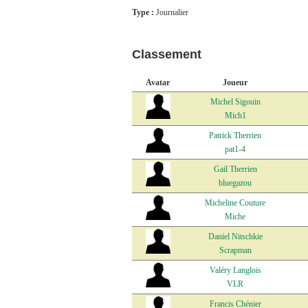
Type :
Journalier
Classement
Avatar
Joueur
Michel Sigouin
Mich1
Patrick Therrien
pat1-4
Gail Therrien
bluegazou
Micheline Couture
Miche
Daniel Nitschkie
Scrapman
Valéry Langlois
VLR
Francis Chénier