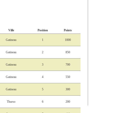
Ville
Position
Points
Gatineau
1
1000
Gatineau
2
850
Gatineau
3
700
Gatineau
4
550
Gatineau
5
300
Thurso
6
200