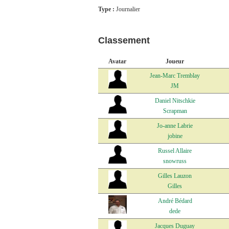
Type :
Journalier
Classement
Avatar
Joueur
Jean-Marc Tremblay
JM
Daniel Nitschkie
Scrapman
Jo-anne Labrie
jobine
Russel Allaire
snowruss
Gilles Lauzon
Gilles
André Bédard
dede
Jacques Duguay