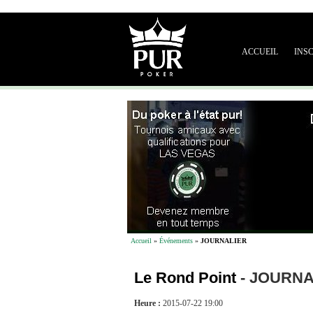
ACCUEIL
INS
Accueil
»
Événements
»
JOURNALIER
Le Rond Point
-
JOURNA
Heure :
2015-07-22 19:00