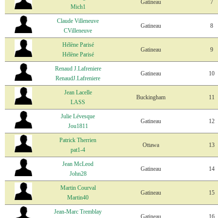
Gatineau
7
Mich1
Claude Villeneuve
Gatineau
8
CVilleneuve
Hélène Parisé
Gatineau
9
Hélène Parisé
Renaud J.Lafreniere
Gatineau
10
RenaudJ.Lafreniere
Jean Lacelle
Buckingham
11
LASS
Julie Lévesque
Gatineau
12
Jou1811
Patrick Therrien
Ottawa
13
pat1-4
Jean McLeod
Gatineau
14
John28
Martin Courval
Gatineau
15
Martin40
Jean-Marc Tremblay
Gatineau
16