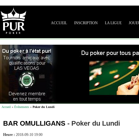
ACCUEIL
INSCRIPTION
LA LIGUE
JOUE
Accueil
»
Événements
»
Poker du Lundi
BAR OMULLIGANS
-
Poker du Lundi
Heure :
2018-09-10 19:00