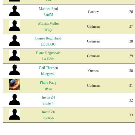
Fifi
Mathieu Paul
Cantley
26
PaulM
William Mellor
Gatineau
27
Willy
Louise Régimbald
Gatineau
28
LOULOU
Diane Régimbald
Gatineau
29
La Dédé
Gail Therrien
Ottawa
30
bluegazou
Pierre Patry
Gatineau
31
terra
Invité Z4
32
invite-4
Invité Z6
33
invite-6