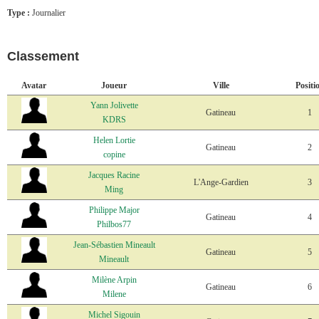
Type :
Journalier
Classement
Avatar
Joueur
Ville
Positi
Yann Jolivette
Gatineau
1
KDRS
Helen Lortie
Gatineau
2
copine
Jacques Racine
L'Ange-Gardien
3
Ming
Philippe Major
Gatineau
4
Philbos77
Jean-Sébastien Mineault
Gatineau
5
Mineault
Milène Arpin
Gatineau
6
Milene
Michel Sigouin