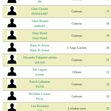
JM
Chris Cloutier
Gatineau
17
PENSFAN87
Albert Renaud
Gatineau
18
malibu61
Dany Huard
Gatineau
19
Dany Huard
Mario St-Amour
L'Ange-Gardien
20
Mario St-Amour
Alexandre Valiquette-antoine
Gatineau
21
sick-fish
Seb Gagnon
Orleans
22
Iceman
Patrick Laflamme
Gatineau
23
PAT36
Micheline Couture
Gatineau
24
Miche
Lise Bouchard
Lochabar ouest
25