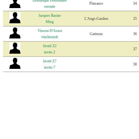
Dominique Dénommée
Plaisance
34
serenite
Jacques Racine
L'Ange-Gardien
35
Ming
Vincent D'Aoust
Gatineau
36
vinchenzoh
Invité Z2
37
invite-2
Invité Z7
38
invite-7