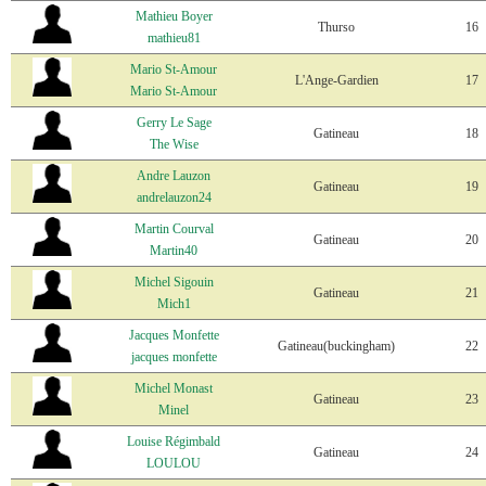
Mathieu Boyer
Thurso
16
mathieu81
Mario St-Amour
L'Ange-Gardien
17
Mario St-Amour
Gerry Le Sage
Gatineau
18
The Wise
Andre Lauzon
Gatineau
19
andrelauzon24
Martin Courval
Gatineau
20
Martin40
Michel Sigouin
Gatineau
21
Mich1
Jacques Monfette
Gatineau(buckingham)
22
jacques monfette
Michel Monast
Gatineau
23
Minel
Louise Régimbald
Gatineau
24
LOULOU