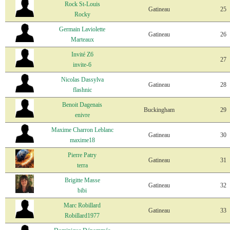
Rock St-Louis
Gatineau
25
Rocky
Germain Laviolette
Gatineau
26
Marteaux
Invité Z6
27
invite-6
Nicolas Dassylva
Gatineau
28
flashnic
Benoit Dagenais
Buckingham
29
enivre
Maxime Charron Leblanc
Gatineau
30
maxime18
Pierre Patry
Gatineau
31
terra
Brigitte Masse
Gatineau
32
bibi
Marc Robillard
Gatineau
33
Robillard1977