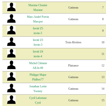
Maxime Cloutier
Gatineau
7
Maxime
Marc-André Potvin
Gatineau
8
Marcpot
Invité Z5
9
invite-5
Invité Z3
Trois-Rivières
10
Invite-3
Invité Z4
11
invite-4
Michel Clément
Plaisance
12
All-In 69
Philippe Major
Gatineau
13
Philbos77
Jonathan Lortie
Gatineau
14
Yoonny
Cyril Lafortune
Gatineau
15
Cyril