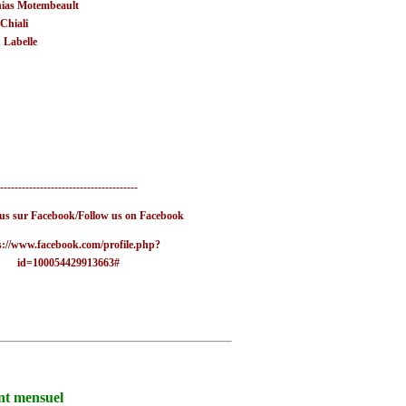
ias Motembeault
Chiali
 Labelle
--------------------------------------
us sur Facebook/Follow us on Facebook
s://www.facebook.com/profile.php?
id=100054429913663#
nt mensuel