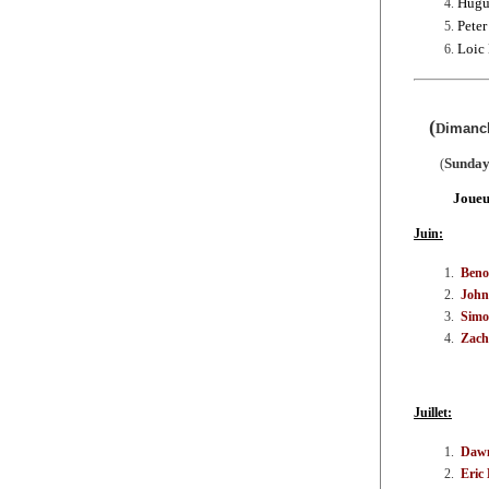
Hugue
che (Bounty)
Journalier
7
Peter
l
Méga-tournoi
5
Loic 
 Jeudi
Journalier
7
o
Sit'n'Go
5
Mercredi
Journalier
14
(
D
imanc
 Jeudi
Journalier
9
Sunday
(
Mercredi
Journalier
11
Joueur
Dimanche
Journalier
11
Juin:
 Jeudi
Journalier
12
du 20
Journalier
16
Benoi
John
Dimanche
Journalier
10
Simo
 Stack
Journalier
14
Zach
o
Sit'n'Go
8
 Jeudi
Journalier
12
Juillet:
Mercredi
Journalier
18
 Jeudi
Journalier
9
Dawn
Eric
Mercredi
Journalier
14