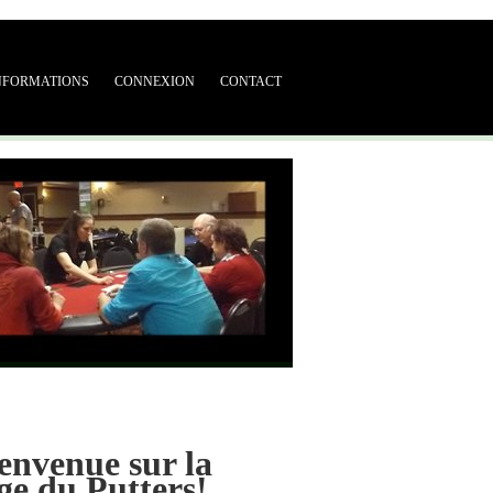
NFORMATIONS
CONNEXION
CONTACT
envenue sur la
ge du Putters!