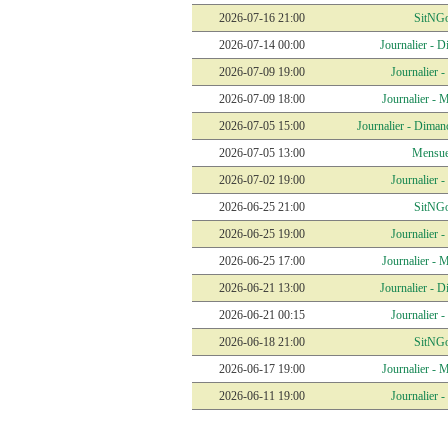
2026-07-16 21:00
SitNG
2026-07-14 00:00
Journalier - 
2026-07-09 19:00
Journalier -
2026-07-09 18:00
Journalier - 
2026-07-05 15:00
Journalier - Diman
2026-07-05 13:00
Mensue
2026-07-02 19:00
Journalier -
2026-06-25 21:00
SitNG
2026-06-25 19:00
Journalier -
2026-06-25 17:00
Journalier - 
2026-06-21 13:00
Journalier - 
2026-06-21 00:15
Journalier -
2026-06-18 21:00
SitNG
2026-06-17 19:00
Journalier - 
2026-06-11 19:00
Journalier -
2026-06-10 19:00
Journalier - 