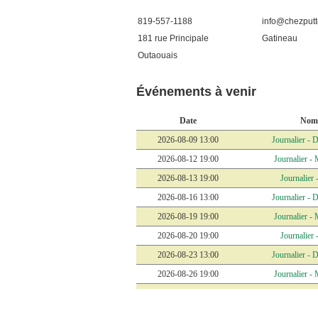
819-557-1188
info@chezputt
181 rue Principale
Gatineau
Outaouais
Événements à venir
Date
Nom
2026-08-09 13:00
Journalier - 
2026-08-12 19:00
Journalier - 
2026-08-13 19:00
Journalier 
2026-08-16 13:00
Journalier - 
2026-08-19 19:00
Journalier - 
2026-08-20 19:00
Journalier 
2026-08-23 13:00
Journalier - 
2026-08-26 19:00
Journalier - 
2026-08-27 19:00
Journalier 
2026-08-30 13:00
Journalier - 