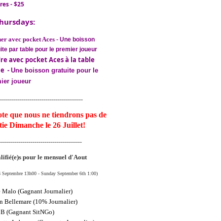
res - $25
Thursdays:
er avec pocket Aces -
Une boisson
ite par table pour le premier
joueur
re avec pocket Aces à la table
le -
Une boisson gratuite pour le
ier joueur
------------------------------------------
te que nous ne tiendrons pas de
tie Dimanche le 26 Juillet!
------------------------------------------
lifié(e)s pour le mensuel d'Aout
 Septembre 13h00 - Sunday September 6th 1:00)
 Malo (Gagnant Journalier)
n Bellemare (10% Journalier)
 B (Gagnant SitNGo)