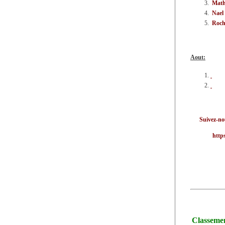
Math
che (Bounty)
Journalier
13
Nael 
l
Méga-tournoi
12
Roch
o
Sit'n'Go
6
 Jeudi
Journalier
14
Aout:
o
Sit'n'Go
7
Mercredi
Journalier
14
Dimanche
Journalier
11
o
Sit'n'Go
6
 Jeudi
Journalier
10
Suivez-no
 Mercredi
Journalier
12
http
Mercredi
Journalier
20
o
Sit'n'Go
7
Dimanche
Journalier
6
o
Sit'n'Go
8
 Jeudi
Journalier
14
o
Sit'n'Go
8
Classeme
Mercredi
Journalier
20