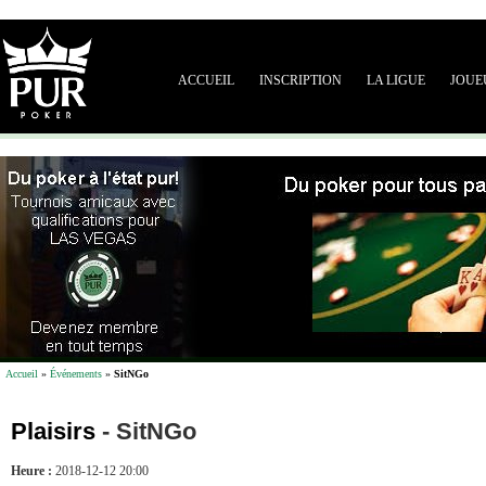
ACCUEIL
INSCRIPTION
LA LIGUE
JOUE
Accueil
»
Événements
»
SitNGo
Plaisirs
-
SitNGo
Heure :
2018-12-12 20:00