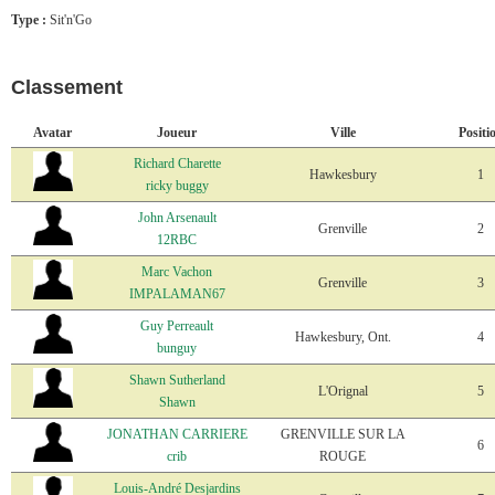
Type :
Sit'n'Go
Classement
Avatar
Joueur
Ville
Positi
Richard Charette
Hawkesbury
1
ricky buggy
John Arsenault
Grenville
2
12RBC
Marc Vachon
Grenville
3
IMPALAMAN67
Guy Perreault
Hawkesbury, Ont.
4
bunguy
Shawn Sutherland
L'Orignal
5
Shawn
JONATHAN CARRIERE
GRENVILLE SUR LA
6
crib
ROUGE
Louis-André Desjardins