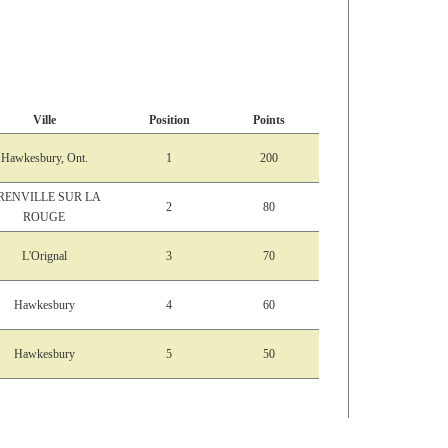
Ville
Position
Points
Hawkesbury, Ont.
1
200
RENVILLE SUR LA
2
80
ROUGE
L'Orignal
3
70
Hawkesbury
4
60
Hawkesbury
5
50