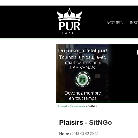
ACCUEIL
INS
Accueil
»
Événements
»
SitNGo
Plaisirs
-
SitNGo
Heure :
2018-05-02 20:45