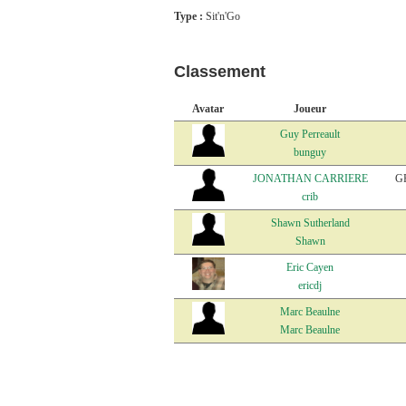
Type :
Sit'n'Go
Classement
Avatar
Joueur
Guy Perreault
bunguy
JONATHAN CARRIERE
G
crib
Shawn Sutherland
Shawn
Eric Cayen
ericdj
Marc Beaulne
Marc Beaulne