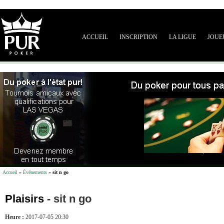
ACCUEIL
INSCRIPTION
LA LIGUE
JOUE
Accueil
»
Événements
»
sit n go
Plaisirs
-
sit n go
Heure :
2017-07-05 20:30