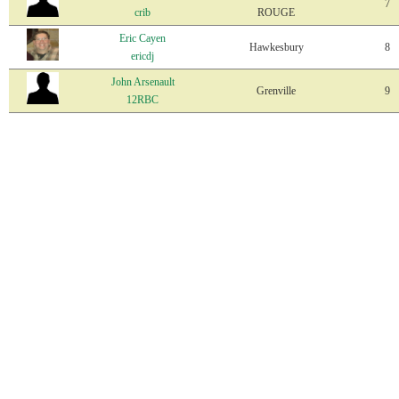
7
crib
ROUGE
Eric Cayen
Hawkesbury
8
ericdj
John Arsenault
Grenville
9
12RBC