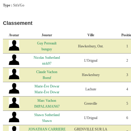
Type :
Sit'n'Go
Classement
Avatar
Joueur
Ville
Positi
Guy Perreault
Hawkesbury, Ont.
1
bunguy
Nicolas Sutherland
L'Orignal
2
nick97
Claude Vachon
Hawkesbury
3
Boeuf
Marie-Ève Dewar
Lachute
4
Marie-Ève Dewar
Marc Vachon
Grenville
5
IMPALAMAN67
Shawn Sutherland
L'Orignal
6
Shawn
JONATHAN CARRIERE
GRENVILLE SUR LA