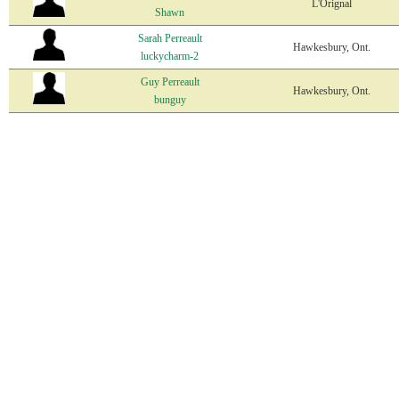
L'Orignal
Shawn
Sarah Perreault
Hawkesbury, Ont.
luckycharm-2
Guy Perreault
Hawkesbury, Ont.
bunguy