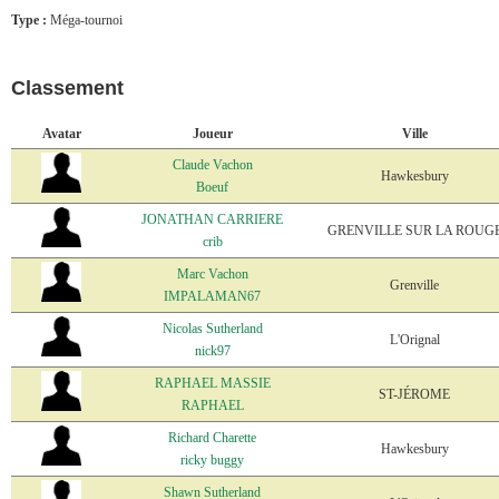
Type :
Méga-tournoi
Classement
Avatar
Joueur
Ville
Claude Vachon
Hawkesbury
Boeuf
JONATHAN CARRIERE
GRENVILLE SUR LA ROUG
crib
Marc Vachon
Grenville
IMPALAMAN67
Nicolas Sutherland
L'Orignal
nick97
RAPHAEL MASSIE
ST-JÉROME
RAPHAEL
Richard Charette
Hawkesbury
ricky buggy
Shawn Sutherland