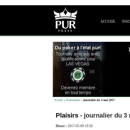
ACCUEIL
INS
Accueil
»
Événements
»
journalier du 3 mai 2017
Plaisirs
-
journalier du 3
Heure :
2017-05-09 19:30