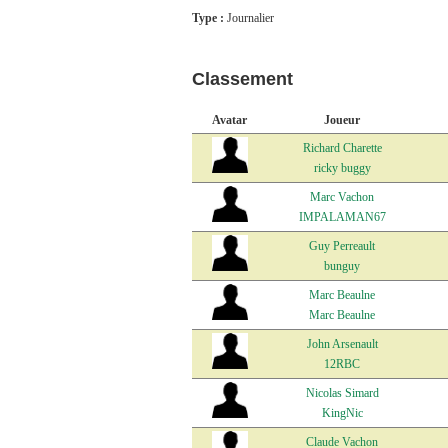
Type :
Journalier
Classement
Avatar
Joueur
Richard Charette
ricky buggy
Marc Vachon
IMPALAMAN67
Guy Perreault
bunguy
Marc Beaulne
Marc Beaulne
John Arsenault
12RBC
Nicolas Simard
KingNic
Claude Vachon