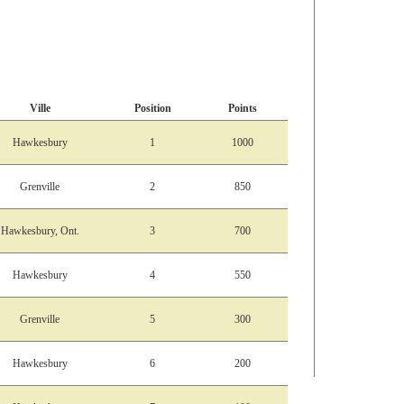
Ville
Position
Points
Hawkesbury
1
1000
Grenville
2
850
Hawkesbury, Ont.
3
700
Hawkesbury
4
550
Grenville
5
300
Hawkesbury
6
200