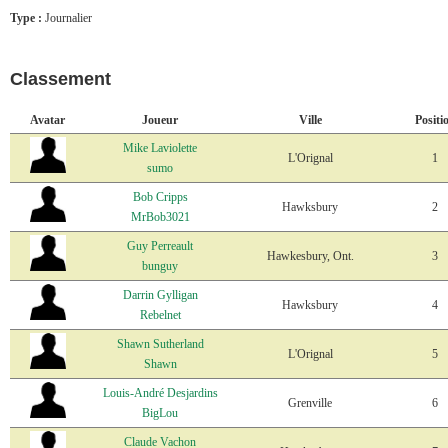
Type :
Journalier
Classement
Avatar
Joueur
Ville
Positi
Mike Laviolette
L'Orignal
1
sumo
Bob Cripps
Hawksbury
2
MrBob3021
Guy Perreault
Hawkesbury, Ont.
3
bunguy
Darrin Gylligan
Hawksbury
4
Rebelnet
Shawn Sutherland
L'Orignal
5
Shawn
Louis-André Desjardins
Grenville
6
BigLou
Claude Vachon