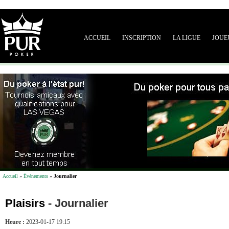
ACCUEIL
INSCRIPTION
LA LIGUE
JOUE
Accueil
»
Événements
»
Journalier
Plaisirs
-
Journalier
Heure :
2023-01-17 19:15