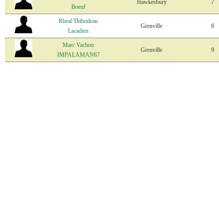
Hawkesbury
7
Boeuf
Rheal Thibodeau
Grenville
8
Lacadien
Marc Vachon
Grenville
9
IMPALAMAN67