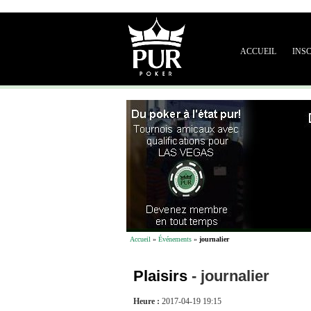
ACCUEIL
INS
Accueil
»
Événements
»
journalier
Plaisirs
-
journalier
Heure :
2017-04-19 19:15