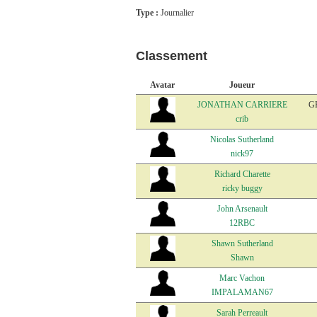
Type :
Journalier
Classement
Avatar
Joueur
JONATHAN CARRIERE
G
crib
Nicolas Sutherland
nick97
Richard Charette
ricky buggy
John Arsenault
12RBC
Shawn Sutherland
Shawn
Marc Vachon
IMPALAMAN67
Sarah Perreault