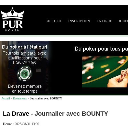
ACCUEIL
INSCRIPTION
LA LIGUE
JOUE
Accueil
»
Événements
»
Journalier avec BOUNTY
La Drave
-
Journalier avec BOUNTY
Heure :
2025-08-31 13:00