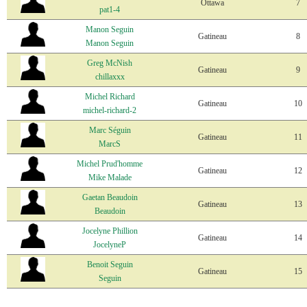
Ottawa
7
pat1-4
Manon Seguin
Gatineau
8
Manon Seguin
Greg McNish
Gatineau
9
chillaxxx
Michel Richard
Gatineau
10
michel-richard-2
Marc Séguin
Gatineau
11
MarcS
Michel Prud'homme
Gatineau
12
Mike Malade
Gaetan Beaudoin
Gatineau
13
Beaudoin
Jocelyne Phillion
Gatineau
14
JocelyneP
Benoit Seguin
Gatineau
15
Seguin