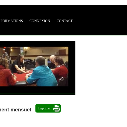
NFORMATIONS
CONNEXION
CONTACT
Imprimer
ment mensuel