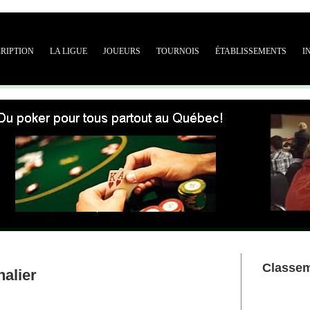
CRIPTION
LA LIGUE
JOUEURS
TOURNOIS
ÉTABLISSEMENTS
I
Classe
nalier