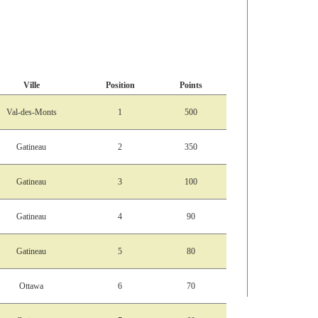
Ville
Position
Points
Val-des-Monts
1
500
Gatineau
2
350
Gatineau
3
100
Gatineau
4
90
Gatineau
5
80
Ottawa
6
70