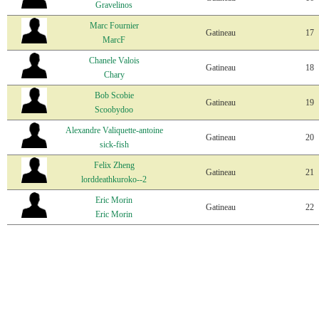
Gravelinos
Marc Fournier
Gatineau
17
MarcF
Chanele Valois
Gatineau
18
Chary
Bob Scobie
Gatineau
19
Scoobydoo
Alexandre Valiquette-antoine
Gatineau
20
sick-fish
Felix Zheng
Gatineau
21
lorddeathkuroko--2
Eric Morin
Gatineau
22
Eric Morin