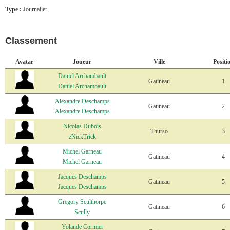
Type :
Journalier
Classement
Avatar
Joueur
Ville
Positi
Daniel Archambault
Gatineau
1
Daniel Archambault
Alexandre Deschamps
Gatineau
2
Alexandre Deschamps
Nicolas Dubois
Thurso
3
zNickTrick
Michel Garneau
Gatineau
4
Michel Garneau
Jacques Deschamps
Gatineau
5
Jacques Deschamps
Gregory Sculthorpe
Gatineau
6
Scully
Yolande Cormier