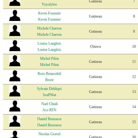
Gatineau
7
Yoyolyloo
Kevin Fournier
Gatineau
8
Kevin Fournier
Michele Charron
Gatineau
9
Michele Charron
Louise Langlois
Ottawa
10
Louise Langlois
Michel Pilon
Gatineau
11
Michel Pilon
Rose Beausoleil
Gatineau
12
Rosie
Sylvain Debliqui
Gatineau
13
SeaPMat
Nael Chiali
Gatineau
14
Ace RTN
Daniel Bourassa
Gatineau
15
Daniel Bourassa
Nicolas Gravel
Gatineau
16