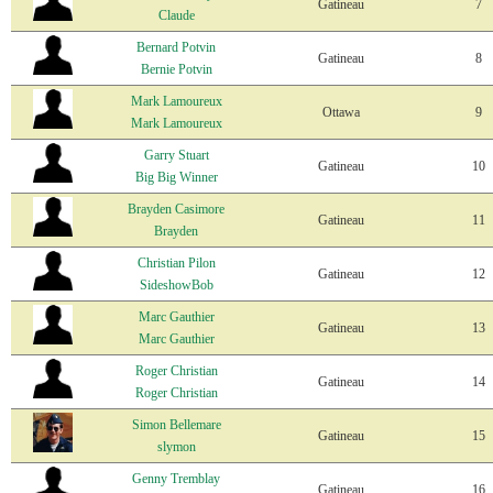
Gatineau
7
Claude
Bernard Potvin
Gatineau
8
Bernie Potvin
Mark Lamoureux
Ottawa
9
Mark Lamoureux
Garry Stuart
Gatineau
10
Big Big Winner
Brayden Casimore
Gatineau
11
Brayden
Christian Pilon
Gatineau
12
SideshowBob
Marc Gauthier
Gatineau
13
Marc Gauthier
Roger Christian
Gatineau
14
Roger Christian
Simon Bellemare
Gatineau
15
slymon
Genny Tremblay
Gatineau
16