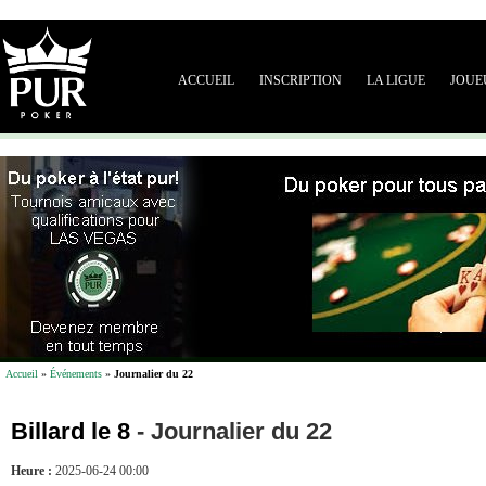
ACCUEIL
INSCRIPTION
LA LIGUE
JOUE
Accueil
»
Événements
»
Journalier du 22
Billard le 8
-
Journalier du 22
Heure :
2025-06-24 00:00