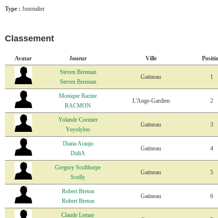
Type :
Journalier
Classement
Avatar
Joueur
Ville
Positi
Steven Brennan
Gatineau
1
Steven Brennan
Monique Racine
L'Ange-Gardien
2
RACMON
Yolande Cormier
Gatineau
3
Yoyolyloo
Diana Araujo
Gatineau
4
DidiA
Gregory Sculthorpe
Gatineau
5
Scully
Robert Breton
Gatineau
6
Robert Breton
Claude Lemay