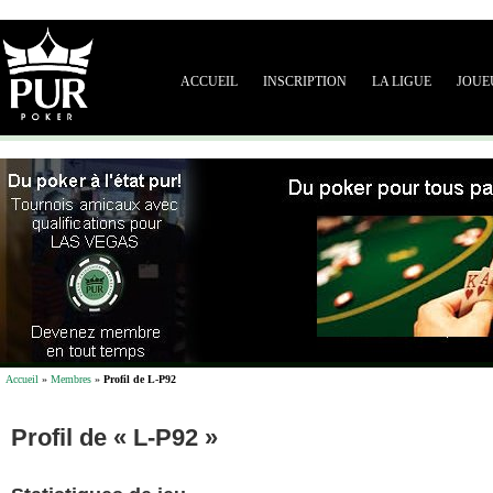
ACCUEIL
INSCRIPTION
LA LIGUE
JOUE
Accueil
»
Membres
»
Profil de L-P92
Profil de « L-P92 »