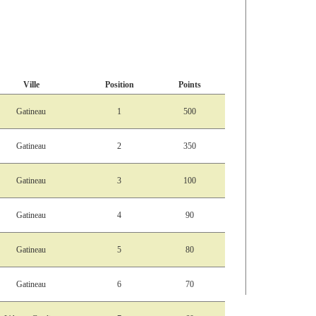
Ville
Position
Points
Gatineau
1
500
Gatineau
2
350
Gatineau
3
100
Gatineau
4
90
Gatineau
5
80
Gatineau
6
70