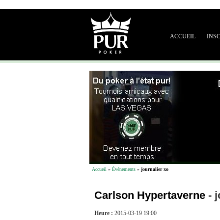
ACCUEIL
INS
Accueil
»
Événements
»
journalier xo
Carlson Hypertaverne
-
j
Heure :
2015-03-19 19:00