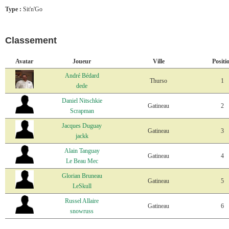
Type :
Sit'n'Go
Classement
Avatar
Joueur
Ville
Positi
André Bédard
Thurso
1
dede
Daniel Nitschkie
Gatineau
2
Scrapman
Jacques Duguay
Gatineau
3
jackk
Alain Tanguay
Gatineau
4
Le Beau Mec
Glorian Bruneau
Gatineau
5
LeSkull
Russel Allaire
Gatineau
6
snowruss