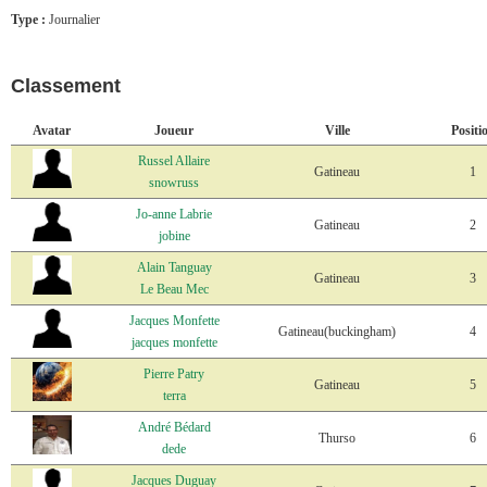
Type :
Journalier
Classement
Avatar
Joueur
Ville
Positi
Russel Allaire
Gatineau
1
snowruss
Jo-anne Labrie
Gatineau
2
jobine
Alain Tanguay
Gatineau
3
Le Beau Mec
Jacques Monfette
Gatineau(buckingham)
4
jacques monfette
Pierre Patry
Gatineau
5
terra
André Bédard
Thurso
6
dede
Jacques Duguay