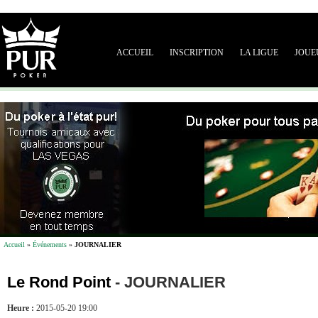
ACCUEIL
INSCRIPTION
LA LIGUE
JOUE
Accueil
»
Événements
»
JOURNALIER
Le Rond Point
-
JOURNALIER
Heure :
2015-05-20 19:00