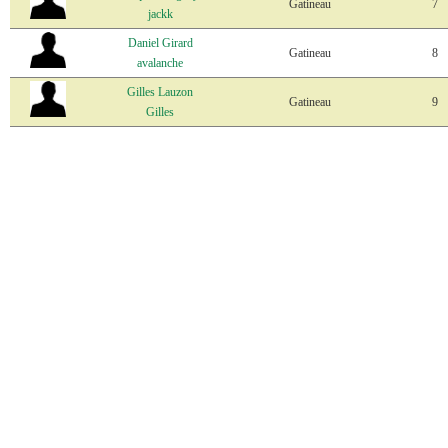
Gatineau
7
jackk
Daniel Girard
Gatineau
8
avalanche
Gilles Lauzon
Gatineau
9
Gilles