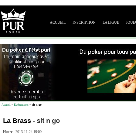
ACCUEIL
INSCRIPTION
LA LIGUE
JOUE
Accueil
»
Événements
»
sit n go
La Brass
-
sit n go
Heure :
2013-11-24 19:00