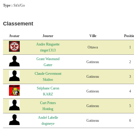
Type :
Sit'n'Go
Classement
Avatar
Joueur
Ville
Positi
Andre Ringuette
Ottawa
1
ringer1313
Grant Wasmund
Gatineau
2
Gatter
Claude Gevremont
Gatineau
3
Skidoo
Stéphane Caron
Gatineau
4
KARZ
Curt Peters
Gatineau
5
Hotdog
André Labelle
Gatineau
6
dogmeye