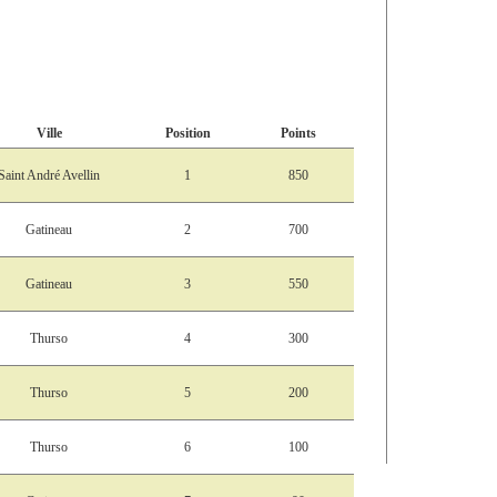
Ville
Position
Points
Saint André Avellin
1
850
Gatineau
2
700
Gatineau
3
550
Thurso
4
300
Thurso
5
200
Thurso
6
100