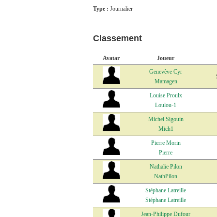
Type :
Journalier
Classement
Avatar
Joueur
Genevève Cyr
Mamagen
Louise Proulx
Loulou-1
Michel Sigouin
Mich1
Pierre Morin
Pierre
Nathalie Pilon
NathPilon
Stéphane Latreille
Stéphane Latreille
Jean-Philippe Dufour