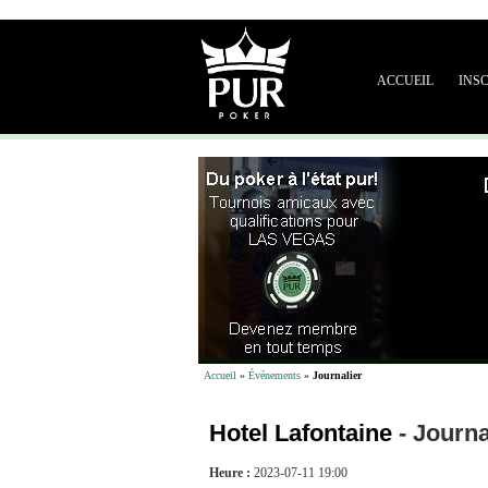
ACCUEIL
INS
Accueil
»
Événements
»
Journalier
Hotel Lafontaine
-
Journa
Heure :
2023-07-11 19:00