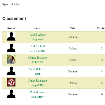
Type :
Sit'n'Go
Classement
Avatar
Joueur
Ville
Positi
André Labelle
Gatineau
1
dogmeye
Kirk Fulford
Aylmer
2
CAPT. KIRK
Richard Brisebois
Aylmer
3
ROCKET
Sarah Bellerive
Gatineau
4
sarah
Andre Ringuette
Ottawa
5
ringer1313
Phil Morrow
Gatineau
6
PhilMorrow