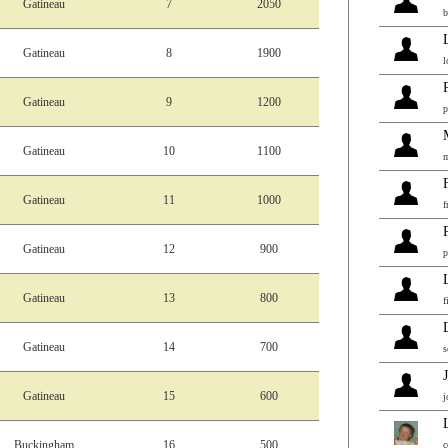
Gatineau
7
2050
b
Gatineau
8
1900
l
Gatineau
9
1200
p
Gatineau
10
1100
m
Gatineau
11
1000
f
Gatineau
12
900
p
Gatineau
13
800
f
Gatineau
14
700
s
Gatineau
15
600
j
Buckingham
16
500
c