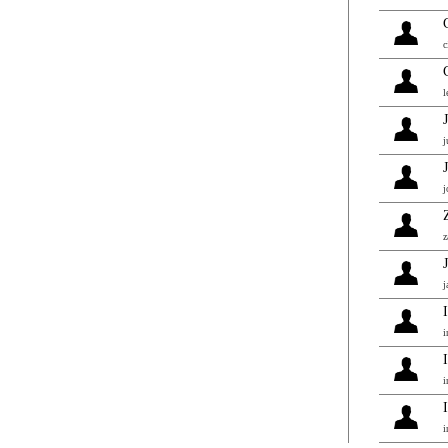
c
l
j
j
z
j
i
i
i