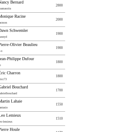
Nancy Bernard
2800
amassita
Monique Racine
2000
acmon
Dawn Schwemler
1900
unnyd
Pierre-Olivier Beaulieu
1900
-o
Jean-Philippe Dufour
1800
p
Éric Charron
1800
ricc73
Gabriel Bouchard
1700
abrielbouchard
Martin Lahaie
1550
antasio
Leo Lemieux
1510
eo-lemieux
Pierre Houle