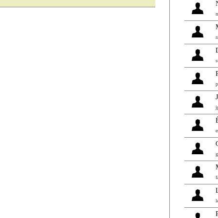
m
r
s
p
j
e
g
f
l