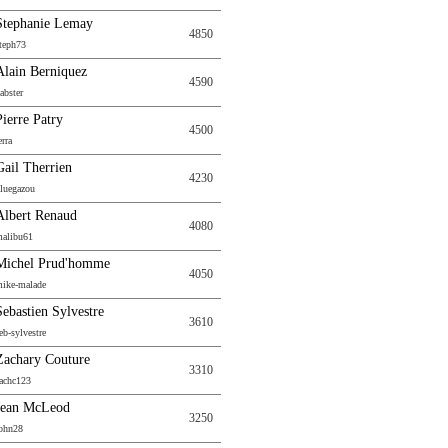
Stephanie Lemay
4850
teph73
Alain Berniquez
4590
abster
Pierre Patry
4500
erra
Gail Therrien
4230
luegazou
Albert Renaud
4080
alibu61
Michel Prud'homme
4050
ike-malade
Sebastien Sylvestre
3610
eb-sylvestre
Zachary Couture
3310
achc123
Jean McLeod
3250
ohn28