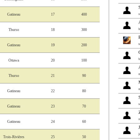
s
Gatineau
17
400
h
Thurso
18
300
t
Gatineau
19
200
b
Ottawa
20
100
m
Thurso
21
90
m
Gatineau
22
80
s
Gatineau
23
70
z
Gatineau
24
60
j
Trois-Rivières
25
50