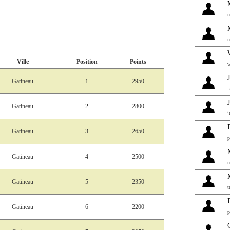
m
m
Ville
Position
Points
w
Gatineau
1
2950
j
Gatineau
2
2800
j
Gatineau
3
2650
p
Gatineau
4
2500
m
Gatineau
5
2350
t
Gatineau
6
2200
p