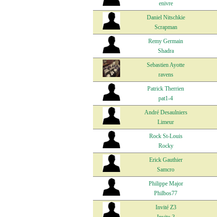
enivre
Daniel Nitschkie
Scrapman
Remy Germain
Shadra
Sebastien Ayotte
ravens
Patrick Therrien
pat1-4
André Desaulniers
Limeur
Rock St-Louis
Rocky
Erick Gauthier
Samcro
Philippe Major
Philbos77
Invité Z3