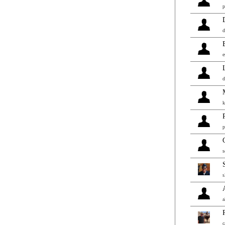
p
e
d
k
p
s
s
a
c