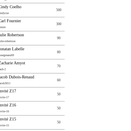
Cindy Coelho
500
indycoe
Carl Fournier
300
ennie
Julie Robertson
90
ulie-robertson
Jonatan Labelle
80
onegreanu69
Zacharie Amyot
70
ach-2
Jacob Dubois-Renaud
60
acob3011
Invité Z17
50
nvite-17
Invité Z16
50
nvite-16
Invité Z15
50
nvite-15