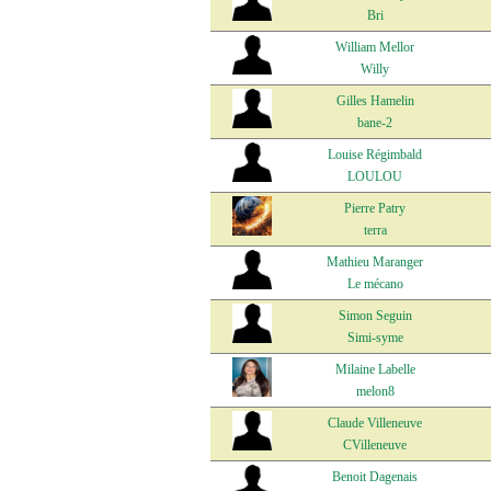
Bri
William Mellor
Willy
Gilles Hamelin
bane-2
Louise Régimbald
LOULOU
Pierre Patry
terra
Mathieu Maranger
Le mécano
Simon Seguin
Simi-syme
Milaine Labelle
melon8
Claude Villeneuve
CVilleneuve
Benoit Dagenais