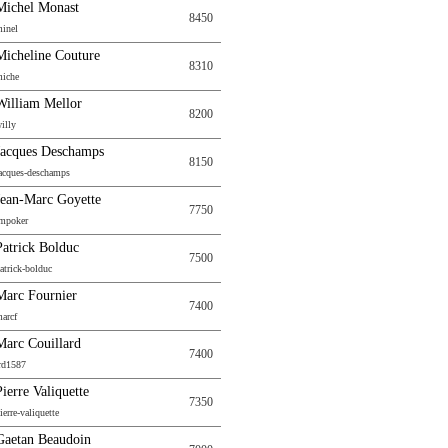
Michel Monast
8450
inel
Micheline Couture
8310
iche
William Mellor
8200
illy
Jacques Deschamps
8150
acques-deschamps
Jean-Marc Goyette
7750
mpoker
Patrick Bolduc
7500
atrick-bolduc
Marc Fournier
7400
arcf
Marc Couillard
7400
rd1587
Pierre Valiquette
7350
ierre-valiquette
Gaetan Beaudoin