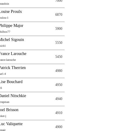
7000
eaudoin
Louise Proulx
6870
oulou-1
Philippe Major
5900
hilbos77
Michel Sigouin
5550
ich1
France Larouche
5450
rance-larouche
Patrick Therrien
4980
at1-4
Lise Bouchard
4950
ifi
Daniel Nitschkie
4940
crapman
Joel Brisson
4910
oker-j
Luc Valiquette
4900
onair