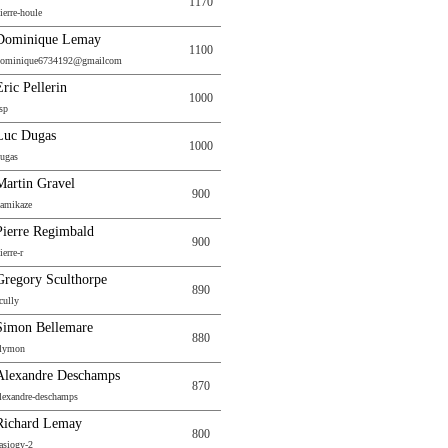
1170
ierre-houle
Dominique Lemay
1100
dominique6734192@gmailcom
Eric Pellerin
1000
sp
Luc Dugas
1000
ugas
Martin Gravel
900
amikaze
Pierre Regimbald
900
ierre-r
Gregory Sculthorpe
890
cully
Simon Bellemare
880
lymon
Alexandre Deschamps
870
lexandre-deschamps
Richard Lemay
800
asiogy-2