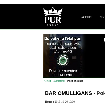
ACCUEIL
INS
Accueil
»
Événements
»
Poker du lundi
BAR OMULLIGANS
-
Pok
Heure :
2015-10-26 19:00