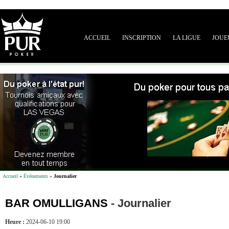
ACCUEIL
INSCRIPTION
LA LIGUE
JOUE
Accueil
»
Événements
»
Journalier
BAR OMULLIGANS
-
Journalier
Heure :
2024-06-10 19:00