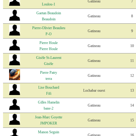
Gatineau
7
Loulou-1
Gaetan Beaudoin
Gatineau
8
Beaudoin
Pierre-Olivier Beaulieu
Gatineau
9
P-O
Pierre Houle
Gatineau
10
Pierre Houle
Gisèle St-Laurent
Gatineau
11
Gisèle
Pierre Patry
Gatineau
12
terra
Lise Bouchard
Lochabar ouest
13
Fifi
Gilles Hamelin
Gatineau
14
bane-2
Jean-Marc Goyette
Gatineau
15
JMPOKER
Manon Seguin
Gatineau
16