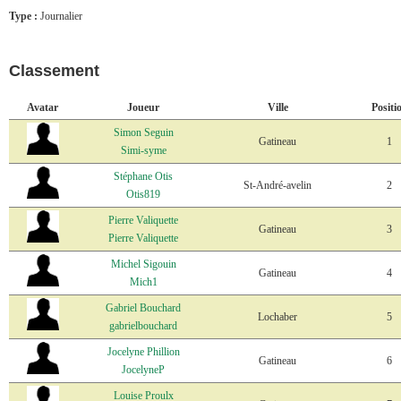
Type :
Journalier
Classement
Avatar
Joueur
Ville
Positi
Simon Seguin
Gatineau
1
Simi-syme
Stéphane Otis
St-André-avelin
2
Otis819
Pierre Valiquette
Gatineau
3
Pierre Valiquette
Michel Sigouin
Gatineau
4
Mich1
Gabriel Bouchard
Lochaber
5
gabrielbouchard
Jocelyne Phillion
Gatineau
6
JocelyneP
Louise Proulx