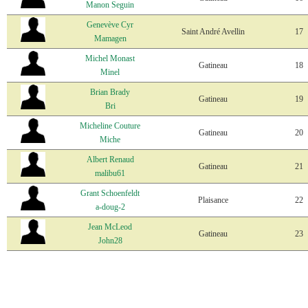
Manon Seguin
Genevève Cyr
Saint André Avellin
17
Mamagen
Michel Monast
Gatineau
18
Minel
Brian Brady
Gatineau
19
Bri
Micheline Couture
Gatineau
20
Miche
Albert Renaud
Gatineau
21
malibu61
Grant Schoenfeldt
Plaisance
22
a-doug-2
Jean McLeod
Gatineau
23
John28