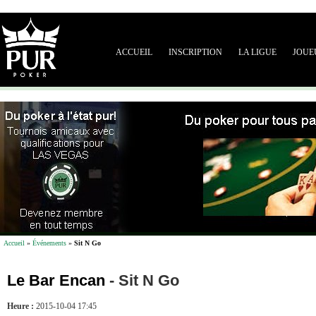
ACCUEIL
INSCRIPTION
LA LIGUE
JOUE
Accueil
»
Événements
»
Sit N Go
Le Bar Encan
-
Sit N Go
Heure :
2015-10-04 17:45